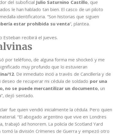
dor del suboficial
Julio Saturnino Castillo
, que
dos le han hablado tan bien. El casco de un piloto
medalla identificatoria. “Son historias que siguen
ebería estar prohibida su venta
“, plantea.
 Esteban recibirá el jueves.
alvinas
isó por teléfono, de alguna forma me shockeó y me
significado muy profundo que lo estuvieran
ina/12
. De inmediato inció a través de Cancillería y de
 mi deseo de recuperar mi cédula de soldado
por una
ho, no se puede mercantilizar un documento
, un
a”, dejó sentado.
clair fue quien vendió inicialmente la cédula. Pero quien
material. “El abogado argentino que vive en Londres
, trabajó ad honorem. La policía de Scotland Yard
a tomó la división Crímenes de Guerra y empezó otro