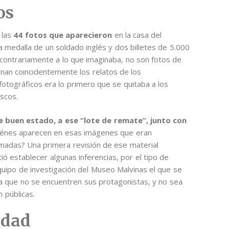
os
 las
44 fotos que aparecieron
en la casa del
na medalla de un soldado inglés y dos billetes de 5.000
contrariamente a lo que imaginaba, no son fotos de
gnan coincidentemente los relatos de los
otográficos era lo primero que se quitaba a los
ascos.
 buen estado, a ese “lote de remate”, junto con
iénes aparecen en esas imágenes que eran
omadas? Una primera revisión de ese material
tió establecer algunas inferencias, por el tipo de
equipo de investigación del Museo Malvinas el que se
ta que no se encuentren sus protagonistas, y no sea
n públicas.
idad