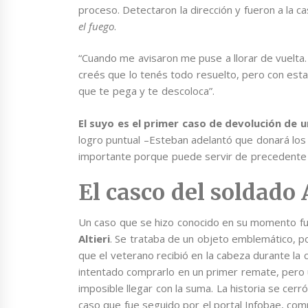
proceso. Detectaron la dirección y fueron a la c
el fuego
.
“Cuando me avisaron me puse a llorar de vuelta.
creés que lo tenés todo resuelto, pero con esta
que te pega y te descoloca”.
El suyo es el primer caso de devolución de u
logro puntual –Esteban adelantó que donará los
importante porque puede servir de precedente p
El casco del soldado 
Un caso que se hizo conocido en su momento fue 
Altieri
. Se trataba de un objeto emblemático, p
que el veterano recibió en la cabeza durante la 
intentado comprarlo en un primer remate, pero un
imposible llegar con la suma. La historia se cer
caso que fue seguido por el portal Infobae, comp