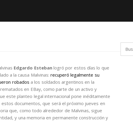
Busca
alvinas
Edgardo Esteban
logró por estos días lo que
lado a la causa Malvinas:
recuperó legalmente su
fueron robados
a los soldados argentinos en la
er rematados en EBay, como parte de un activo y
ue este planteo legal internacional pone inéditamente
 de estos documentos, que será el próximo jueves en
storia que, como todo alrededor de Malvinas, sigue
entidad, y una memoria en permanente construcción y