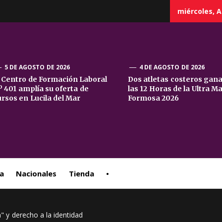
miércoles, A
5 DE AGOSTO DE 2026
4 DE AGOSTO DE 2026
l Centro de Formación Laboral
Dos atletas costeros gan
º 401 amplía su oferta de
las 12 Horas de la Ultra M
sta
ursos en Lucila del Mar
Formosa 2026
ral
a
Nacionales
Tienda
•
" y derecho a la identidad