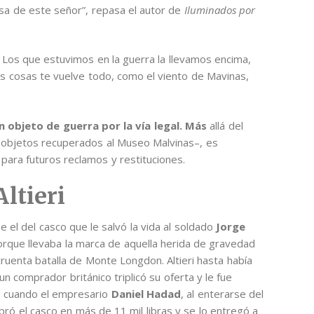
asa de este señor”, repasa el autor de
Iluminados por
 Los que estuvimos en la guerra la llevamos encima,
s cosas te vuelve todo, como el viento de Mavinas,
n objeto de guerra por la vía legal. Más
allá del
 objetos recuperados al Museo Malvinas–, es
ara futuros reclamos y restituciones.
Altieri
el del casco que le salvó la vida al soldado
Jorge
orque llevaba la marca de aquella herida de gravedad
cruenta batalla de Monte Longdon. Altieri hasta había
 comprador británico triplicó su oferta y le fue
ró cuando el empresario
Daniel Hadad
, al enterarse del
ró el casco en más de 11 mil libras y se lo entregó a