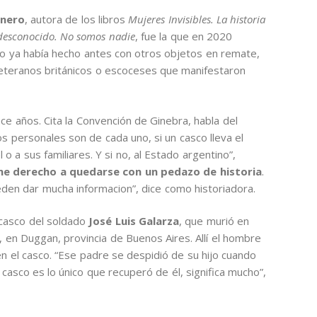
anero
, autora de los libros
Mujeres Invisibles. La historia
desconocido. No somos nadie
, fue la que en 2020
o ya había hecho antes con otros objetos en remate,
eteranos británicos o escoceses que manifestaron
 años. Cita la Convención de Ginebra, habla del
os personales son de cada uno, si un casco lleva el
 a sus familiares. Y si no, al Estado argentino”,
ne derecho a quedarse con un pedazo de historia
.
den dar mucha informacion”, dice como historiadora.
 casco del soldado
José Luis Galarza
, que murió en
, en Duggan, provincia de Buenos Aires. Allí el hombre
én el casco. “Ese padre se despidió de su hijo cuando
 casco es lo único que recuperó de él, significa mucho”,