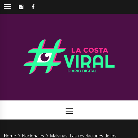
Skip
INSTAGRAM
FACEBOOK
to
content
La Costa
Web de noticias del Partido de La Costa
Viral
Primary
Menu
Home
Nacionales
Malvinas: Las revelaciones de los