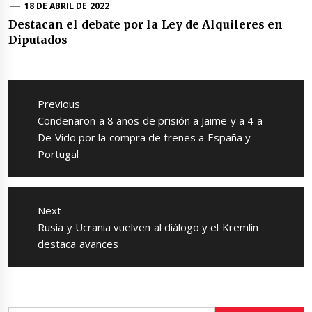
18 DE ABRIL DE 2022
Destacan el debate por la Ley de Alquileres en
Diputados
Navegación
de
Previous
entradas
Previous
Condenaron a 8 años de prisión a Jaime y a 4 a
post:
De Vido por la compra de trenes a España y
Portugal
Next
Next
Rusia y Ucrania vuelven al diálogo y el Kremlin
post:
destaca avances