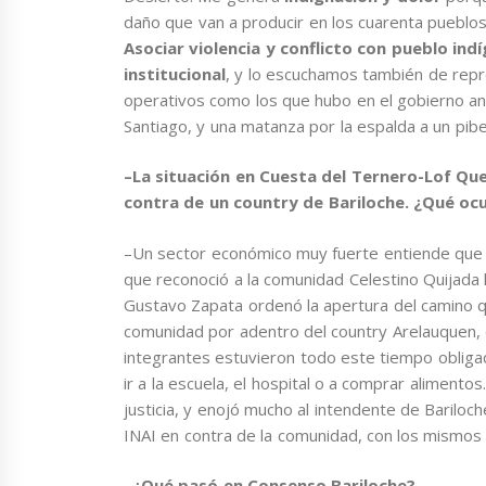
daño que van a producir en los cuarenta pueblo
Asociar violencia y conflicto con pueblo in
institucional
, y lo escuchamos también de repre
operativos como los que hubo en el gobierno an
Santiago, y una matanza por la espalda a un pibe
–La situación en Cuesta del Ternero-Lof Qu
contra de un country de Bariloche. ¿Qué ocu
–Un sector económico muy fuerte entiende que a
que reconoció a la comunidad Celestino Quijada la 
Gustavo Zapata ordenó la apertura del camino q
comunidad por adentro del country Arelauquen, d
integrantes estuvieron todo este tiempo obligad
ir a la escuela, el hospital o a comprar alimento
justicia, y enojó mucho al intendente de Bariloc
INAI en contra de la comunidad, con los mismo
–¿Qué pasó en Consenso Bariloche?