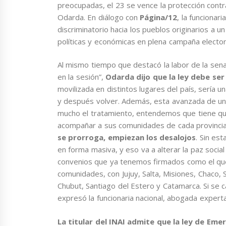
preocupadas, el 23 se vence la protección contr
Odarda. En diálogo con
Página/12
, la funcionar
discriminatorio hacia los pueblos originarios a 
políticas y económicas en plena campaña elector
Al mismo tiempo que destacó la labor de la sen
en la sesión”,
Odarda dijo que la ley debe ser
movilizada en distintos lugares del país, sería 
y después volver. Además, esta avanzada de un 
mucho el tratamiento, entendemos que tiene que
acompañar a sus comunidades de cada provincia y
se prorroga, empiezan los desalojos
. Sin es
en forma masiva, y eso va a alterar la paz socia
convenios que ya tenemos firmados como el qu
comunidades, con Jujuy, Salta, Misiones, Chaco,
Chubut, Santiago del Estero y Catamarca. Si se c
expresó la funcionaria nacional, abogada exper
La titular del INAI admite que la ley de Eme