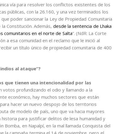
nica vía para resolver los conflictos existentes de los
cas públicas, con la 26.160, y una vez terminados los
y que poder sancionar la Ley de Propiedad Comunitaria
 la Constitución. Además,
desde la sentencia de Lhaka
s comunitarios en el norte de Salta
“. (NdR: La Corte
 a esa comunidad en el reclamo que le inició al
ecibir un título único de propiedad comunitaria de 400
indios al ataque”?
 que tienen una intencionalidad por las
votos profundizando el odio y llamando a la
mente económico, hay muchos sectores que están
para hacer un nuevo despojo de los territorios
sputa de modelo de país, uno que va hacia mayores
historia para justificar delitos de lesa humanidad y
n Bomba, en Napalpí, en la mal llamada Conquista del
e la campaña termina el 14 de noviembre, pero el