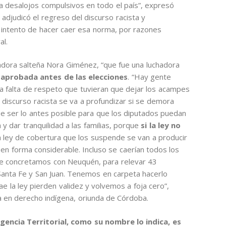
a desalojos compulsivos en todo el país”, expresó
ia adjudicó el regreso del discurso racista y
un intento de hacer caer esa norma, por razones
al.
adora salteña Nora Giménez, “que fue una luchadora
 aprobada antes de las elecciones
. “Hay gente
una falta de respeto que tuvieran que dejar los acampes
discurso racista se va a profundizar si se demora
 ser lo antes posible para que los diputados puedan
 dar tranquilidad a las familias, porque
si la ley no
ta ley de cobertura que los suspende se van a producir
l en forma considerable. Incluso se caerían todos los
e concretamos con Neuquén, para relevar 43
 Santa Fe y San Juan. Tenemos en carpeta hacerlo
ae la ley pierden validez y volvemos a foja cero”,
ta en derecho indígena, oriunda de Córdoba.
rgencia Territorial, como su nombre lo indica, es