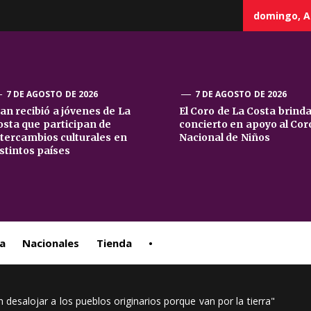
domingo, A
7 DE AGOSTO DE 2026
7 DE AGOSTO DE 2026
uan recibió a jóvenes de La
El Coro de La Costa brind
osta que participan de
concierto en apoyo al Cor
sta
ntercambios culturales en
Nacional de Niños
istintos países
ral
a
Nacionales
Tienda
•
desalojar a los pueblos originarios porque van por la tierra"