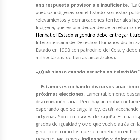
una respuesta provisoria e insuficiente.
“La ú
pueblos indígenas con el Estado son estas políti
relevamientos y demarcaciones territoriales ha
Indígena, que es una deuda desde la reforma de
Honhat el Estado argentino debe entregar título
Interamericana de Derechos Humanos dio la razón
Estado en 1998 con patrocinio del Cels, y debe r
mil hectáreas de tierras ancestrales).
–¿Qué piensa cuando escucha en televisión “
—
Estamos escuchando discursos anacrónicos
próximas elecciones.
Lamentablemente buscan 
discriminación racial. Pero hay un motivo neta
esperando que se caiga la ley, están acechando 
indígenas. Son como
aves de rapiña
. Es una di
grados de igualdad y otro que vuelve atrás en la 
genocidios como los que se cometieron en Rincó
Desierto. Me genera
indignación y dolor
porqu