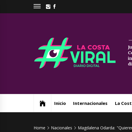
Skip
INSTAGRAM
FACEBOOK
to
content
La
J
C
Co
i
d
Vi
Web de noticias del Partido de La Costa
Inicio
Internacionales
La Cost
Home
Nacionales
Magdalena Odarda: "Quieren 