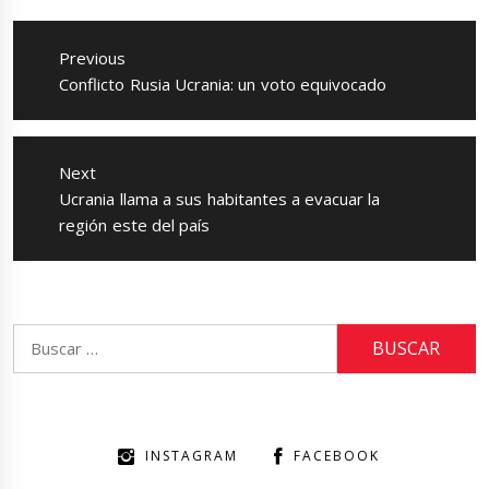
Navegación
de
Previous
entradas
Previous
Conflicto Rusia Ucrania: un voto equivocado
post:
Next
Next
Ucrania llama a sus habitantes a evacuar la
post:
región este del país
Buscar:
INSTAGRAM
FACEBOOK