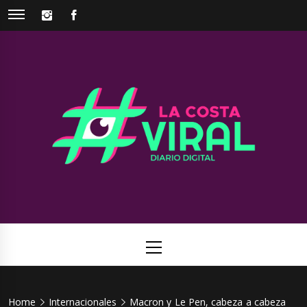
Skip
INSTAGRAM
FACEBOOK
to
content
La Costa
Web de noticias del Partido de La Costa
Viral
Primary
Menu
Home
Internacionales
Macron y Le Pen, cabeza a cabeza