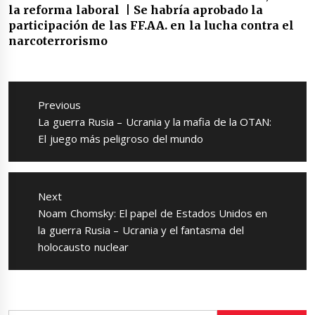
la reforma laboral | Se habría aprobado la
participación de las FF.AA. en la lucha contra el
narcoterrorismo
Navegación
de
Previous
entradas
Previous
La guerra Rusia – Ucrania y la mafia de la OTAN:
post:
El juego más peligroso del mundo
Next
Next
Noam Chomsky: El papel de Estados Unidos en
post:
la guerra Rusia – Ucrania y el fantasma del
holocausto nuclear