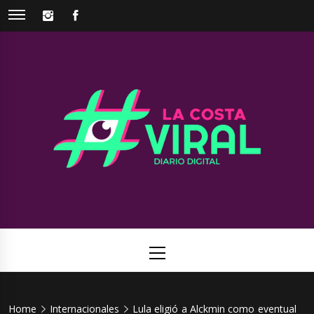
Skip
INSTAGRAM
FACEBOOK
to
content
La Costa
Web de noticias del Partido de La Costa
Viral
Primary
Menu
Home
Internacionales
Lula eligió a Alckmin como eventual