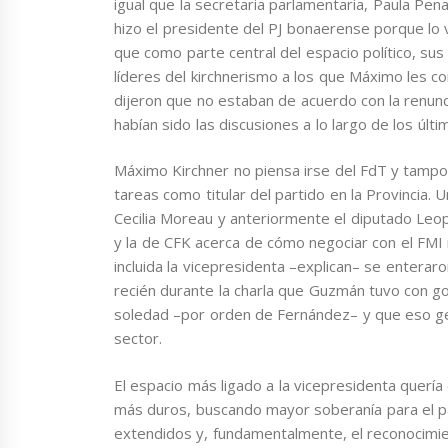
igual que la secretaria parlamentaria, Paula Pen
hizo el presidente del PJ bonaerense porque lo
que como parte central del espacio político, su
líderes del kirchnerismo a los que Máximo les c
dijeron que no estaban de acuerdo con la renunc
habían sido las discusiones a lo largo de los últ
Máximo Kirchner no piensa irse del FdT y tampo
tareas como titular del partido en la Provincia.
Cecilia Moreau y anteriormente el diputado Leo
y la de CFK acerca de cómo negociar con el FMI 
incluida la vicepresidenta –explican– se entera
recién durante la charla que Guzmán tuvo con g
soledad –por orden de Fernández– y que eso ge
sector.
El espacio más ligado a la vicepresidenta querí
más duros, buscando mayor soberanía para el paí
extendidos y, fundamentalmente, el reconocimie