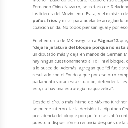
Fernando Chino Navarro, secretario de Relacion
los líderes del Movimiento Evita, y el ministro d
paños fríos
y mirar para adelante arreglando 
coalición unida. No todos piensan igual y por eso 
En el entorno de MK aseguran a
Página/12
que,
“
deja la jefatura del bloque porque no está
un diputado más y deja en manos de Germán Mart
hay ningún cuestionamiento al FdT ni al bloque, 
a lo sucedido. Además, agregan que “él fue claro 
resultado con el Fondo y que por eso otro comp
parlamento votar esta situación, defender la ley
eso, no hay una estrategia maquiavélica”.
Desde el círculo más íntimo de Máximo Kirchner 
se puede interpretar la decisión. La diputada Ce
presidencia del bloque porque “no se sintió conte
puesto a disposición su renuncia después de la d