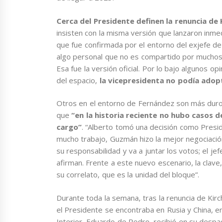
Cerca del Presidente definen la renuncia d
insisten con la misma versión que lanzaron inm
que fue confirmada por el entorno del exjefe de 
algo personal que no es compartido por muchos 
Esa fue la versión oficial. Por lo bajo algunos o
del espacio,
la vicepresidenta no podía adopt
Otros en el entorno de Fernández son más duros 
que
“en la historia reciente no hubo casos 
cargo”
. “Alberto tomó una decisión como Presi
mucho trabajo, Guzmán hizo la mejor negociación
su responsabilidad y va a juntar los votos; el j
afirman. Frente a este nuevo escenario, la clave, 
su correlato, que es la unidad del bloque”.
Durante toda la semana, tras la renuncia de Kirc
el Presidente se encontraba en Rusia y China, e
Interior, Eduardo de Pedro, recibió en su despa