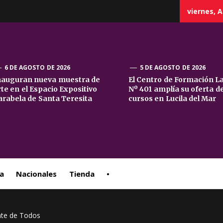
viernes, A
6 DE AGOSTO DE 2026
5 DE AGOSTO DE 2026
nauguran nueva muestra de
El Centro de Formación L
rte en el Espacio Expositivo
Nº 401 amplía su oferta d
sta
arabela de Santa Teresita
cursos en Lucila del Mar
ral
a
Nacionales
Tienda
•
ente de Todos