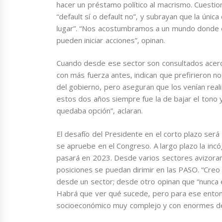
hacer un préstamo político al macrismo. Cuesti
“default sí o default no”, y subrayan que la únic
lugar”. “Nos acostumbramos a un mundo donde e
pueden iniciar acciones”, opinan.
Cuando desde ese sector son consultados acerc
con más fuerza antes, indican que prefirieron no 
del gobierno, pero aseguran que los venían real
estos dos años siempre fue la de bajar el tono 
quedaba opción”, aclaran.
El desafío del Presidente en el corto plazo ser
se apruebe en el Congreso. A largo plazo la inc
pasará en 2023. Desde varios sectores avizoran 
posiciones se puedan dirimir en las PASO. “Creo q
desde un sector; desde otro opinan que “nunca 
Habrá que ver qué sucede, pero para ese entonc
socioeconómico muy complejo y con enormes de