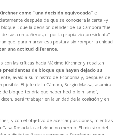
e Kirchner como “una decisión equivocada”
e
ediatamente después de que se conociera la carta –y
bloque–: que la decisión del líder de La Cámpora “fue
de sus compañeros, ni por la propia vicepresidenta”.
pinan que, para marcar esa postura sin romper la unidad
ar una actitud diferente.
con las críticas hacia Máximo Kirchner y resaltan
de presidentes de bloque que hayan dejado su
dente, avaló a su ministro de Economía y, después de
 posible. El jefe de la Cámara, Sergio Massa, asumirá
efe de bloque tendría que haber hecho lo mismo”,
dicen, será “trabajar en la unidad de la coalición y en
hner, y con el objetivo de acercar posiciones, mientras
n Casa Rosada la actividad no mermó. El ministro del
cho a distintas figuras cercanas a Fernández como