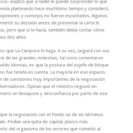
acca– explicó que a nadie le puede sorprender lo que
 venía planteando hace muchísimo tiempo y consideró,
s opiniones y consejos no fueron escuchados. Algunos
omentó su decisión antes de presentar la carta le
ia, pero que si lo hacía, también debía contar cómo
imos dos años.
co que La Cámpora lo haga. A su vez, seguirá con sus
 Una de las grandes molestias, tal como comentaron
poldo Moreau, es que la postura del exjefe de bloque
no fue tenida en cuenta. La mayoría en ese espacio,
ron de cuestiones muy importantes de la negociación
obernadores. Opinan que el ministro negoció en
neró un desajuste y desconfianza por parte de ese
a que la negociación con el Fondo se de en términos
s. Pedían una quita de capital, plazos más
nto del organismo de los errores que cometió al