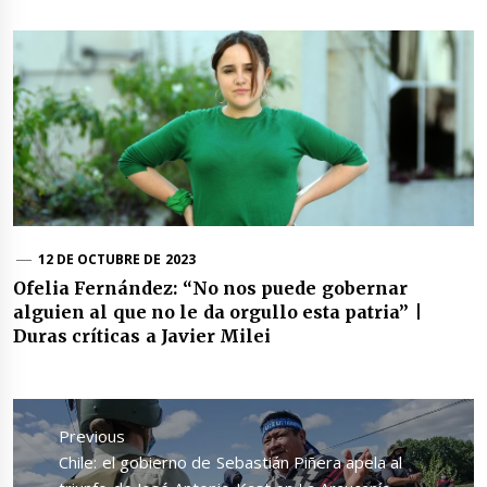
12 DE OCTUBRE DE 2023
Ofelia Fernández: “No nos puede gobernar
alguien al que no le da orgullo esta patria” |
Duras críticas a Javier Milei
Navegación
de
Previous
entradas
Previous
Chile: el gobierno de Sebastián Piñera apela al
post: