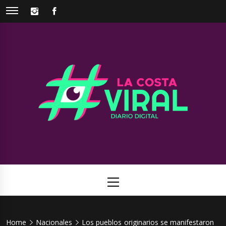
Skip
INSTAGRAM
FACEBOOK
to
content
La Costa
Web de noticias del Partido de La Costa
Viral
Primary
Menu
Home
Nacionales
Los pueblos originarios se manifestaron