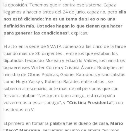
la oposición. Tenemos que ir contra ese sistema. Capaz
llegamos a hacerlo antes del 24 de junio, capaz no, pero
ella
nos está diciendo: ‘no es un tema de si es o no una
definición mía. Ustedes hagan lo que tienen que hacer
para generar las condiciones
“, explican.
El acto en la sede de SMATA comenzó a las cinco de la tarde
cuando más de 30 dirigentes –entre los que estaban los
diputados Leopoldo Moreau y Eduardo Valdés; los ministros
bonaerenses Walter Correa y Cristina Álvarez Rodríguez; el
ministro de Obras Públicas, Gabriel Katopodis y sindicalistas
como Hugo Yasky y Roberto Baradel, entre otros– se
subieron al escenario, ante más de mil personas que con
fervor cantaban “Néstor, mi buen amigo, esta campaña
volveremos a estar contigo”, y
“Cristina Presidenta”,
con
los dedos en V.
El primero en tomar la palabra fue el dueño de casa,
Mario
“Paco” Manrique
, Secretario adjunto de Smata. “Vivimos