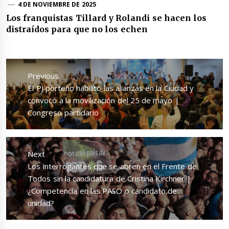
4 DE NOVIEMBRE DE 2025
Los franquistas Tillard y Rolandi se hacen los
distraídos para que no los echen
Navegación
de
Previous
entradas
Previous
El PJ porteño habilitó las alianzas en la Ciudad y
post:
convocó a la movilización del 25 de mayo |
Congreso partidario
Next
Next
Los interrogantes que se abren en el Frente de
post:
Todos sin la candidatura de Cristina Kirchner |
¿Competencia en las PASO o candidato de
unidad?