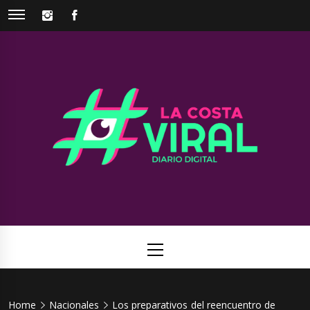
Skip
INSTAGRAM
FACEBOOK
to
content
La Costa
Web de noticias del Partido de La Costa
Viral
Primary
Menu
Home
Nacionales
Los preparativos del reencuentro de