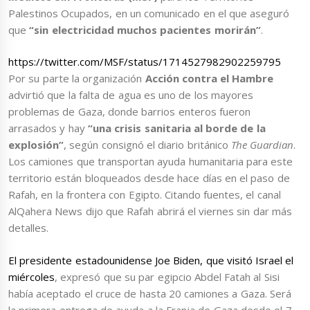
Palestinos Ocupados, en un comunicado en el que aseguró
que
“sin electricidad muchos pacientes morirán”
.
https://twitter.com/MSF/status/1714527982902259795
Por su parte la organización
Acción contra el Hambre
advirtió que la falta de agua es uno de los mayores
problemas de Gaza, donde barrios enteros fueron
arrasados y hay
“una crisis sanitaria al borde de la
explosión”
, según consignó el diario británico
The Guardian
.
Los camiones que transportan ayuda humanitaria para este
territorio están bloqueados desde hace días en el paso de
Rafah, en la frontera con Egipto. Citando fuentes, el canal
AlQahera News dijo que Rafah abrirá el viernes sin dar más
detalles.
El presidente estadounidense Joe Biden, que visitó Israel el
miércoles
, expresó que su par egipcio Abdel Fatah al Sisi
había aceptado el cruce de hasta 20 camiones a Gaza. Será
la primera entrega de ayuda a la Franja de Gaza desde el 7