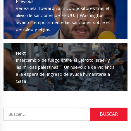
Previous
entradas
Previous
Venezuela: liberaron a cinco opositores tras el
post:
alivio de sanciones de EE.UU. | Washington
levantó temporalmente las sanciones sobre el
petroleo y el gas
Next
Next
Intercambio de fuego entre el Ejército israelí y
post:
las milicias palestinas | Un nuevo día de violencia
a la espera del ingreso de ayuda humanitaria a
Gaza
Buscar: