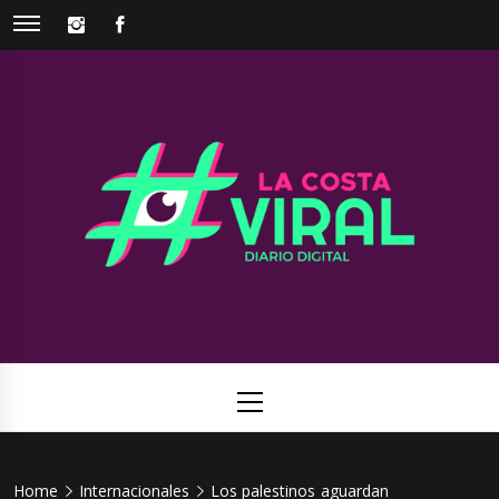
Skip
INSTAGRAM
FACEBOOK
to
content
La Costa
Web de noticias del Partido de La Costa
Viral
Primary
Menu
Home
Internacionales
Los palestinos aguardan