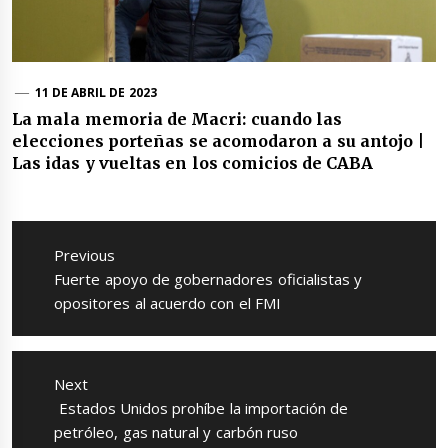
11 DE ABRIL DE 2023
La mala memoria de Macri: cuando las
elecciones porteñas se acomodaron a su antojo |
Las idas y vueltas en los comicios de CABA
Navegación
de
Previous
entradas
Previous
Fuerte apoyo de gobernadores oficialistas y
post:
opositores al acuerdo con el FMI
Next
Next
Estados Unidos prohíbe la importación de
post:
petróleo, gas natural y carbón ruso