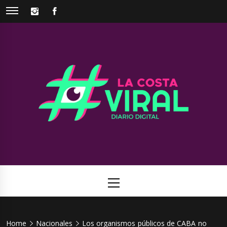
Skip
INSTAGRAM
FACEBOOK
to
content
La Costa
Web de noticias del Partido de La Costa
Viral
Primary
Menu
Home
Nacionales
Los organismos públicos de CABA no