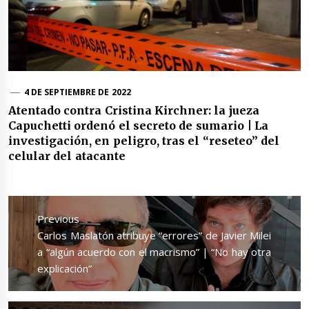
4 DE SEPTIEMBRE DE 2022
Atentado contra Cristina Kirchner: la jueza
Capuchetti ordenó el secreto de sumario | La
investigación, en peligro, tras el “reseteo” del
celular del atacante
Navegación
de
Previous
entradas
Previous
Carlos Maslatón atribuye “errores” de Javier Milei
post:
a “algún acuerdo con el macrismo” | “No hay otra
explicación”