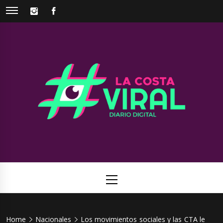
Skip
INSTAGRAM
FACEBOOK
to
content
La Costa
Web de noticias del Partido de La Costa
Viral
Primary
Menu
Home
Nacionales
Los movimientos sociales y las CTA le