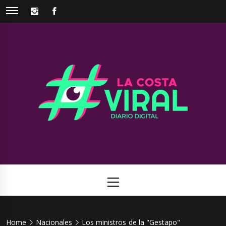
Skip
INSTAGRAM
FACEBOOK
to
content
La Costa
Web de noticias del Partido de La Costa
Viral
Primary
Menu
Home
Nacionales
Los ministros de la "Gestapo"