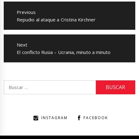
Navegación
de
Previous
entradas
Previous
Repudio al ataque a Cristina Kirchner
post:
Next
Next
El conflicto Rusia – Ucrania, minuto a minuto
post:
Buscar:
INSTAGRAM
FACEBOOK