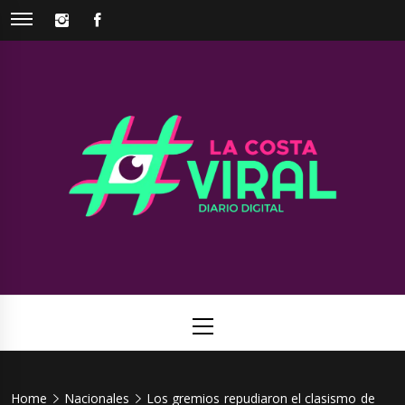
Skip
INSTAGRAM
FACEBOOK
to
content
La Costa
Web de noticias del Partido de La Costa
Viral
Primary
Menu
Home
Nacionales
Los gremios repudiaron el clasismo de