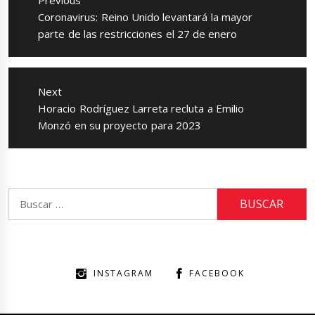
Previous
entradas
Previous
Coronavirus: Reino Unido levantará la mayor
post:
parte de las restricciones el 27 de enero
Next
Next
Horacio Rodríguez Larreta recluta a Emilio
post:
Monzó en su proyecto para 2023
Buscar:
INSTAGRAM
FACEBOOK