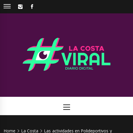
Skip
INSTAGRAM
FACEBOOK
to
content
La Costa
Web de noticias del Partido de La Costa
Viral
Primary
Menu
Home
La Costa
Las actividades en Polideportivos y