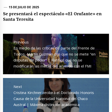
15 DE JULIO DE 2025
Se presentará el espectáculo «El Orufante» en
Santa Teresita
Navegación
de
Previous
entradas
Previous
En medio de las críticas de parte del Frente de
post:
Todos, Martín Guzmán dijo que no se mete “en
disputas de poder” | Ratificó que no se
modificarán las metas del acuerdo con el FMI
Next
Next
Cristina Kirchner recibirá el Doctorado Honoris
post:
Causa de la Universidad Nacional del Chaco
Austral | Máxima distinción académica