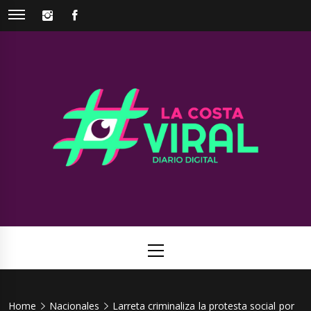
Skip
INSTAGRAM
FACEBOOK
to
content
La Costa
Web de noticias del Partido de La Costa
Viral
Primary
Menu
Home
Nacionales
Larreta criminaliza la protesta social por