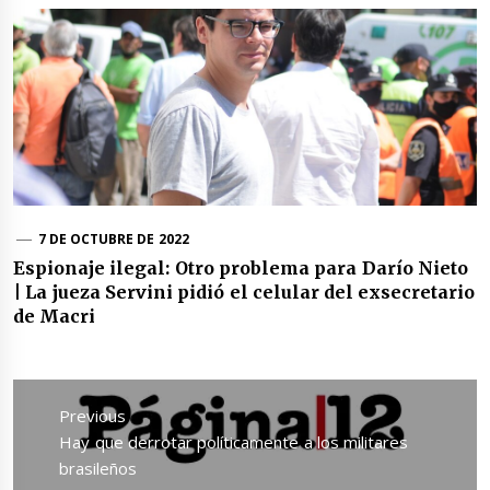
7 DE OCTUBRE DE 2022
Espionaje ilegal: Otro problema para Darío Nieto
| La jueza Servini pidió el celular del exsecretario
de Macri
Navegación
de
Previous
entradas
Previous
Hay que derrotar políticamente a los militares
post:
brasileños