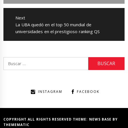
Next
Next
La UBA quedó en el top 50 mundial de
post:
universidades en el prestigioso ranking QS
Buscar:
INSTAGRAM
FACEBOOK
COPYRIGHT ALL RIGHTS RESERVED THEME:
NEWS BASE
BY
THEMEMATIC