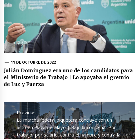
11 DE OCTUBRE DE 2022
Julián Dominguez era uno de los candidatos para
el Ministerio de Trabajo | Lo apoyaba el gremio
de Luz y Fuerza
Navegación
de
Previous
entradas
Previous
La marcha federal piquetera concluye con un
post:
acto en Plaza de Mayo | Bajo la consigna “Por
trabajo, por salario, contra el hambre y contra la