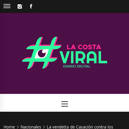
Skip
INSTAGRAM
FACEBOOK
to
content
La Costa
Web de noticias del Partido de La Costa
Viral
Primary
Menu
Home
Nacionales
La vendetta de Casación contra los