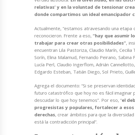
relativas’ y en la voluntad de tensionar cre
donde compartimos un ideal emancipador 
Actualmente, “estamos atravesando una etapa de
reconocieron. Frente a eso,
“hay que asumir lo
trabajar para crear otras posibilidades”
, in
encuentran Lila Pastoriza, Claudio Marín, Cecilia
Sorín, Elina Malamud, Fernando Peirano, Sabina 
Lucía Perl, Claudio Ingerflom, Adrián Cannellot
Edgardo Esteban, Tatián Diego, Sol Prieto, Guil
Agrega el documento: “Si se preservan identida
futuro catastrófico que hoy no es fácil imaginar
descuidar lo que hoy tenemos”. Por eso, “
el de
progresistas y populares, fortalecer a esos
derechas
, crear ámbitos para que la diversid
está la contradicción principal”.