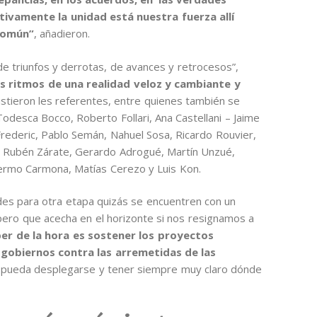
ativamente la unidad está nuestra fuerza allí
común”
, añadieron.
 triunfos y derrotas, de avances y retrocesos”,
s ritmos de una realidad veloz y cambiante y
sistieron les referentes, entre quienes también se
 Todesca Bocco, Roberto Follari, Ana Castellani – Jaime
Frederic, Pablo Semán, Nahuel Sosa, Ricardo Rouvier,
to, Rubén Zárate, Gerardo Adrogué, Martín Unzué,
lermo Carmona, Matías Cerezo y Luis Kon.
des para otra etapa quizás se encuentren con un
 pero que acecha en el horizonte si nos resignamos a
ber de la hora es sostener los proyectos
 gobiernos contra las arremetidas de las
ad pueda desplegarse y tener siempre muy claro dónde