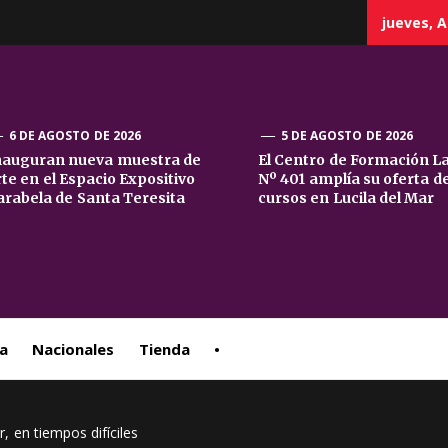
jueves, A
6 DE AGOSTO DE 2026
5 DE AGOSTO DE 2026
nauguran nueva muestra de
El Centro de Formación L
rte en el Espacio Expositivo
Nº 401 amplía su oferta d
sta
arabela de Santa Teresita
cursos en Lucila del Mar
ral
a
Nacionales
Tienda
•
, en tiempos difíciles