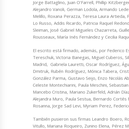
Jorge Battaglino, Juan O’Farrell, Phillip Kitzberg
Alejandro Vanoli, German Lodola, Armando Ledes
Melillo, Roxana Perazza, Teresa Laura Artieda, P
Lo Russo, Addis Ricardo, Patricia Raquel Redondo,
Sleiman, José Gabriel Migueles Chazarreta, Guill
Rousseaux, María Inés Fernández y Cecilia Raqu
El escrito está firmado, además, por Federico Esc
Tereschuk, Victoria Banegas, Miguel Cuberos, Sil
Madrid, Gabriela Lauretti, Oscar Rodríguez, Ág
Dmitruk, Rubén Rodríguez, Mónica Tabera, Cristin
González Parma, Gustavo Seijo, Enzo Nicolás Abr
Celeste Montechiarini, Paula Meschini, Sebastian
Mancebo Cristina, Mariano Zukerfeld, Adrián Díaz
Alejandra Muro, Paula Sestua, Bernardo Cortés M
Rosanna, Jorge Sad Levi, Myriam Perez, Federico
También pusieron sus firmas Leandro Boero, Ros
Vitullo, Mariana Roqueiro, Zunino Elena, Pérez M