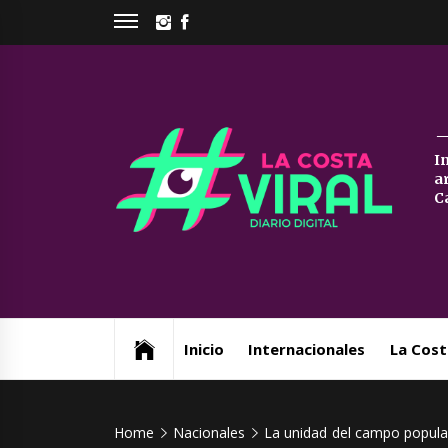
Skip
INSTAGRAM
FACEBOOK
to
content
La
I
a
Co
C
Vi
Web de noticias del Partido de La Costa
Inicio
Internacionales
La Cost
Home
Nacionales
La unidad del campo popular