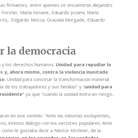
 las firmantes, entre quienes se encuentran Alejandro
 Forster, María Seoane, Eduardo Jozami, María
uigrós, Edgardo Mocca, Graciela Morgade, Eduardo
r la democracia
a y los derechos humanos.
Unidad para repudiar la
s y, ahora mismo, contra la violencia inusitada
so
. Unidad para construir la transformación material
ía de los trabajadores y sus familias” y “
unidad para
Presidente”
ya que “cuando la unidad entra en riesgo,
aron en ese sentido. “Ante las minorías excluyentes,
os, intenso diálogo con los sectores populares. Ante
, como le gustaba decir a Néstor Kirchner, de la
repancias, en los acuerdos, en ‘las verdades