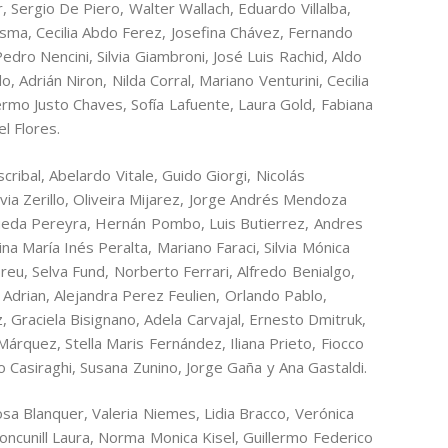
er, Sergio De Piero, Walter Wallach, Eduardo Villalba,
ma, Cecilia Abdo Ferez, Josefina Chávez, Fernando
edro Nencini, Silvia Giambroni, José Luis Rachid, Aldo
 Adrián Niron, Nilda Corral, Mariano Venturini, Cecilia
ermo Justo Chaves, Sofía Lafuente, Laura Gold, Fabiana
el Flores.
ribal, Abelardo Vitale, Guido Giorgi, Nicolás
via Zerillo, Oliveira Mijarez, Jorge Andrés Mendoza
ueda Pereyra, Hernán Pombo, Luis Butierrez, Andres
a María Inés Peralta, Mariano Faraci, Silvia Mónica
eu, Selva Fund, Norberto Ferrari, Alfredo Benialgo,
 Adrian, Alejandra Perez Feulien, Orlando Pablo,
, Graciela Bisignano, Adela Carvajal, Ernesto Dmitruk,
árquez, Stella Maris Fernández, Iliana Prieto, Fiocco
 Casiraghi, Susana Zunino, Jorge Gaña y Ana Gastaldi.
a Blanquer, Valeria Niemes, Lidia Bracco, Verónica
oncunill Laura, Norma Monica Kisel, Guillermo Federico