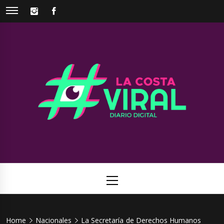
Skip
INSTAGRAM
FACEBOOK
to
content
La Costa
Web de noticias del Partido de La Costa
Viral
Primary
Menu
Home
Nacionales
La Secretaría de Derechos Humanos