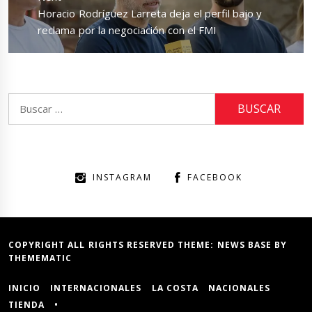
Next
Horacio Rodríguez Larreta deja el perfil bajo y
post:
reclama por la negociación con el FMI
Buscar:
INSTAGRAM
FACEBOOK
COPYRIGHT ALL RIGHTS RESERVED THEME:
NEWS BASE
BY
THEMEMATIC
INICIO
INTERNACIONALES
LA COSTA
NACIONALES
TIENDA
•