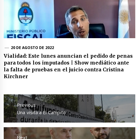
20 DE AGOSTO DE 2022
Vialidad: Este lunes anuncian el pedido de penas
para todos los imputados | Show mediático ante
la falta de pruebas en el juicio contra Cristina
Kirchner
Navegación
de
Previous
entradas
Previous
Una visita a El Campito
post:
Next