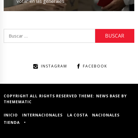
post:
votar en las generales
Buscar:
INSTAGRAM
FACEBOOK
COPYRIGHT ALL RIGHTS RESERVED THEME:
NEWS BASE
BY
THEMEMATIC
INICIO
INTERNACIONALES
LA COSTA
NACIONALES
TIENDA
•