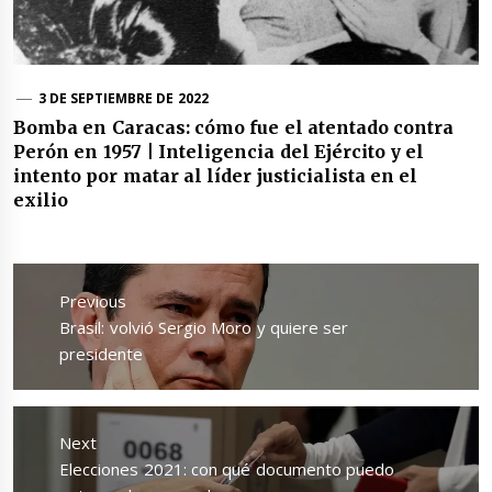
3 DE SEPTIEMBRE DE 2022
Bomba en Caracas: cómo fue el atentado contra
Perón en 1957 | Inteligencia del Ejército y el
intento por matar al líder justicialista en el
exilio
Navegación
de
Previous
entradas
Previous
Brasil: volvió Sergio Moro y quiere ser
post:
presidente
Next
Next
Elecciones 2021: con qué documento puedo