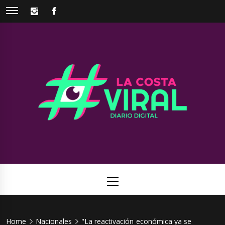
Skip
INSTAGRAM
FACEBOOK
to
content
La Costa
Web de noticias del Partido de La Costa
Viral
Primary
Menu
Home
Nacionales
"La reactivación económica ya se