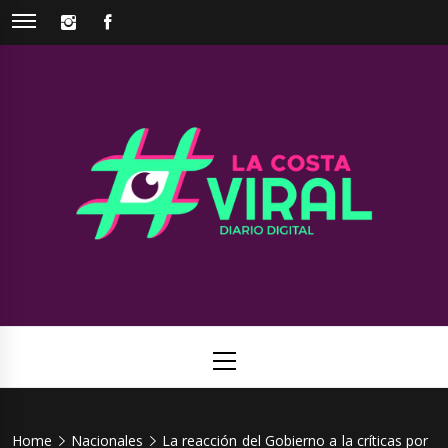
Skip
INSTAGRAM
FACEBOOK
to
content
La Costa
Web de noticias del Partido de La Costa
Viral
Primary
Menu
Home
Nacionales
La reacción del Gobierno a la críticas por