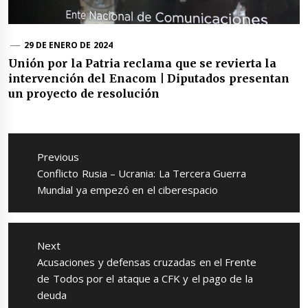
29 DE ENERO DE 2024
Unión por la Patria reclama que se revierta la
intervención del Enacom | Diputados presentan
un proyecto de resolución
Navegación
de
Previous
entradas
Previous
Conflicto Rusia – Ucrania: La Tercera Guerra
post:
Mundial ya empezó en el ciberespacio
Next
Next
Acusaciones y defensas cruzadas en el Frente
post:
de Todos por el ataque a CFK y el pago de la
deuda