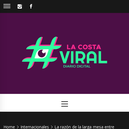
Skip
INSTAGRAM
FACEBOOK
to
content
La Costa
Web de noticias del Partido de La Costa
Viral
Primary
Menu
Home
Internacionales
La razón de la larga mesa entre