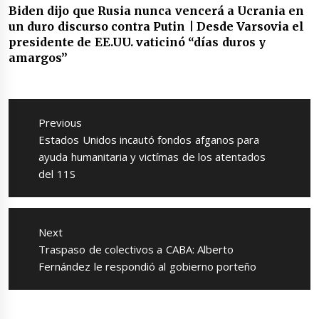
Biden dijo que Rusia nunca vencerá a Ucrania en
un duro discurso contra Putin | Desde Varsovia el
presidente de EE.UU. vaticinó “días duros y
amargos”
Navegación
de
Previous
entradas
Previous
Estados Unidos incautó fondos afganos para
post:
ayuda humanitaria y victímas de los atentados
del 11S
Next
Next
Traspaso de colectivos a CABA: Alberto
post:
Fernández le respondió al gobierno porteño