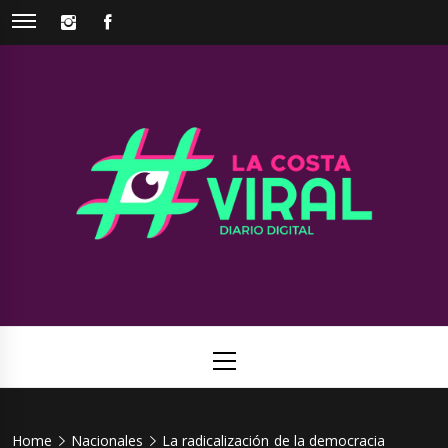
Skip
INSTAGRAM
FACEBOOK
to
content
La Costa
Web de noticias del Partido de La Costa
Viral
Primary
Menu
Home
Nacionales
La radicalización de la democracia