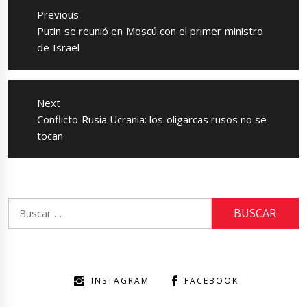
de
Previous
entradas
Previous
Putin se reunió en Moscú con el primer ministro
post:
de Israel
Next
Next
Conflicto Rusia Ucrania: los oligarcas rusos no se
post:
tocan
Buscar:
INSTAGRAM
FACEBOOK