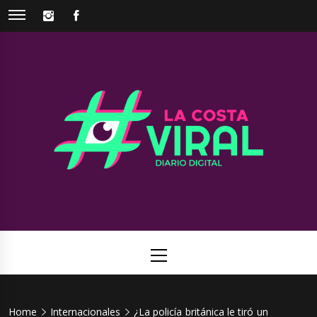
Skip
INSTAGRAM
FACEBOOK
to
content
La Costa
Web de noticias del Partido de La Costa
Viral
Primary
Menu
Home
Internacionales
¿La policía británica le tiró un