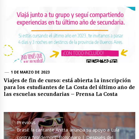
1 DE MARZO DE 2023
Viajes de fin de curso: está abierta la inscripción
para los estudiantes de La Costa del último año de
las escuelas secundarias – Prensa La Costa
Navegación
de
Previous
entradas
Previous
Brasil: la cantante Anitta anuncia su apoyo a Lula
post:
contra “Voldemort” Bolsonaro | Después del