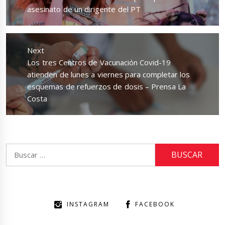
asesinato de un dirigente del PT
Next
Next
Los tres Centros de Vacunación Covid-19
post:
atienden de lunes a viernes para completar los
esquemas de refuerzos de dosis – Prensa La
Costa
Buscar:
INSTAGRAM
FACEBOOK