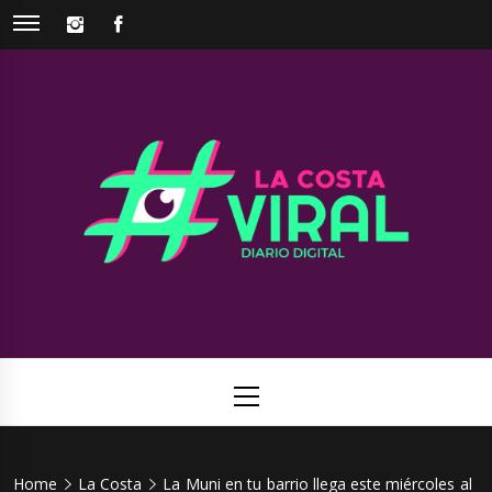
Skip
INSTAGRAM
FACEBOOK
to
content
La Costa
Web de noticias del Partido de La Costa
Viral
Primary
Menu
Home
La Costa
La Muni en tu barrio llega este miércoles al