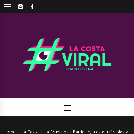
Skip
INSTAGRAM
FACEBOOK
to
content
La Costa
Web de noticias del Partido de La Costa
Viral
Primary
Menu
Home
La Costa
La Muni en tu Barrio llega este miércoles a