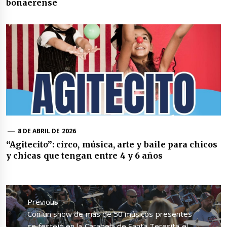
bonaerense
8 DE ABRIL DE 2026
“Agitecito”: circo, música, arte y baile para chicos
y chicas que tengan entre 4 y 6 años
Navegación
de
Previous
entradas
Previous
Con un show de más de 50 músicos presentes
post:
se festejó en la Carabela de Santa Teresita el