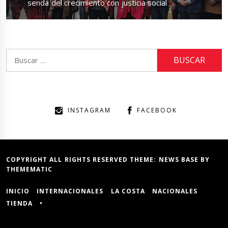
post:
senda del crecimiento con justicia social
Buscar:
INSTAGRAM
FACEBOOK
COPYRIGHT ALL RIGHTS RESERVED THEME:
NEWS BASE
BY
THEMEMATIC
INICIO
INTERNACIONALES
LA COSTA
NACIONALES
TIENDA
•