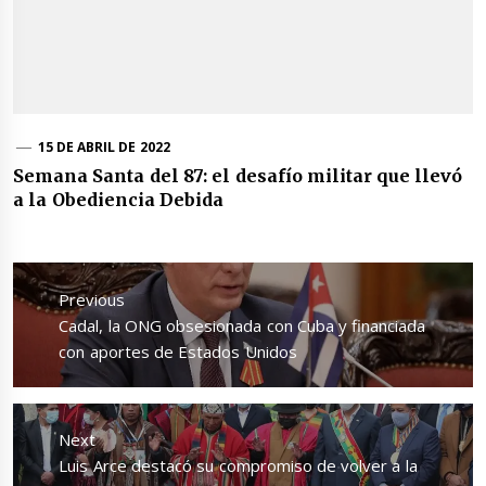
15 DE ABRIL DE 2022
Semana Santa del 87: el desafío militar que llevó
a la Obediencia Debida
Navegación
de
Previous
entradas
Previous
Cadal, la ONG obsesionada con Cuba y financiada
post:
con aportes de Estados Unidos
Next
Next
Luis Arce destacó su compromiso de volver a la