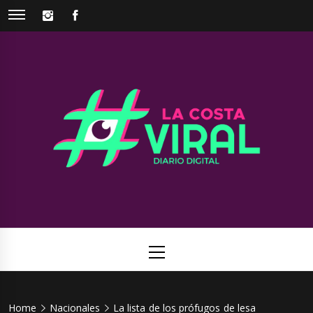
Skip
INSTAGRAM
FACEBOOK
to
content
La Costa
Web de noticias del Partido de La Costa
Viral
Primary
Menu
Home
Nacionales
La lista de los prófugos de lesa