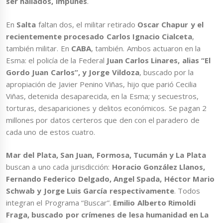
ser hallados, impunes
.
En
Salta
faltan dos, el militar retirado
Oscar Chapur y el
recientemente procesado Carlos Ignacio Cialceta
,
también militar. En
CABA
, también. Ambos actuaron en la
Esma: el policía de la Federal
Juan Carlos Linares, alias “El
Gordo Juan Carlos”, y Jorge Vildoza
, buscado por la
apropiación de Javier Penino Viñas, hijo que parió Cecilia
Viñas, detenida desaparecida, en la Esma; y secuestros,
torturas, desapariciones y delitos económicos. Se pagan 2
millones por datos certeros que den con el paradero de
cada uno de estos cuatro.
Mar del Plata, San Juan, Formosa, Tucumán y La Plata
buscan a uno cada jurisdicción:
Horacio González Llanos,
Fernando Federico Delgado, Angel Spada, Héctor Mario
Schwab y Jorge Luis García respectivamente
. Todos
integran el Programa “Buscar”.
Emilio Alberto Rimoldi
Fraga, buscado por crímenes de lesa humanidad en La