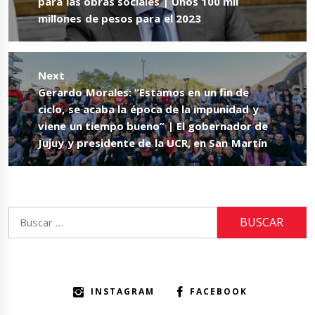
post:
para las obras sociales | Unos 100 mil
millones de pesos para el 2023
Next
Next
Gerardo Morales: “Estamos en un fin de
post:
ciclo, se acaba la época de la impunidad y
viene un tiempo bueno” | El gobernador de
Jujuy y presidente de la UCR, en San Martín
Buscar:
INSTAGRAM
FACEBOOK