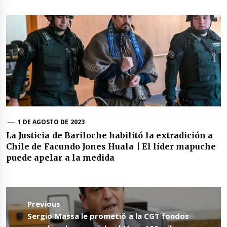
1 DE AGOSTO DE 2023
La Justicia de Bariloche habilitó la extradición a
Chile de Facundo Jones Huala | El líder mapuche
puede apelar a la medida
Navegación
de
Previous
entradas
Previous
Sergio Massa le prometió a la CGT fondos