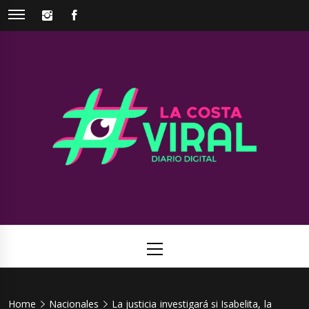
Skip
INSTAGRAM
FACEBOOK
to
content
La Costa
Web de noticias del Partido de La Costa
Viral
Primary
Menu
Home
Nacionales
La justicia investigará si Isabelita, la