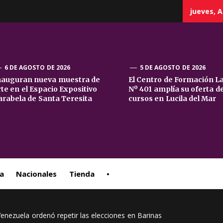
jueves, A
6 DE AGOSTO DE 2026
5 DE AGOSTO DE 2026
nauguran nueva muestra de
El Centro de Formación L
rte en el Espacio Expositivo
Nº 401 amplía su oferta d
sta
arabela de Santa Teresita
cursos en Lucila del Mar
ral
a
Nacionales
Tienda
•
 Venezuela ordenó repetir las elecciones en Barinas