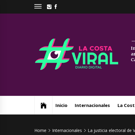
Skip
INSTAGRAM
FACEBOOK
to
content
La
I
a
Co
C
Vi
Web de noticias del Partido de La Costa
Inicio
Internacionales
La Cost
Home
Internacionales
La justicia electoral de