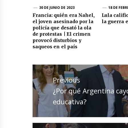
30 DE JUNIO DE 2023
18 DE FEBR
Francia: quién era Nahel,
Lula califi
el joven asesinado por la
la guerra 
policía que desató la ola
de protestas | El crimen
provocó disturbios y
saqueos en el país
Navegación
de
Previous
entradas
Previous
¿Por qué Argentina cayó
post:
educativa?