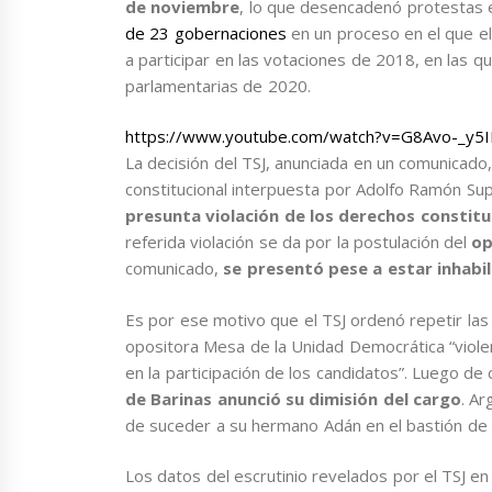
de noviembre
, lo que desencadenó protestas e
de 23 gobernaciones
en un proceso en el que el
a participar en las votaciones de 2018, en las q
parlamentarias de 2020.
https://www.youtube.com/watch?v=G8Avo-_y5
La decisión del TSJ, anunciada en un comunicad
constitucional interpuesta por Adolfo Ramón Supe
presunta violación de los derechos constituc
referida violación se da por la postulación del
op
comunicado,
se presentó pese a estar inhabi
Es por ese motivo que el TSJ ordenó repetir las 
opositora Mesa de la Unidad Democrática “violen
en la participación de los candidatos”. Luego de
de Barinas anunció su dimisión del cargo
. A
de suceder a su hermano Adán en el bastión de l
Los datos del escrutinio revelados por el TSJ en 