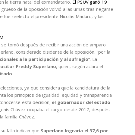
n la tierra natal del exmandatario.
El PSUV ganó 19
 grueso de la oposición volvió a las urnas tras negarse
ue fue reelecto el presidente Nicolás Maduro, y las
IM
o, se tomó después de recibir una acción de amparo
rlano, considerado disidente de la oposición, “por la
ionales a la participación y al sufragio
“. La
ositor Freddy Superlano
, quien, según aclara el
litado
.
elecciones, ya que considera que la candidatura de la
ta los principios de igualdad, equidad y transparencia
 conocerse esta decisión,
el gobernador del estado
rgenis Chávez ocupaba el cargo desde 2017, después
a familia Chávez.
su fallo indican que
Superlano lograría el 37,6 por