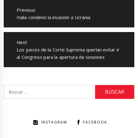
de
Previous
entradas
Previous
Italia condenó la invasión a Ucrania
post:
Next
Next
Los jueces de la Corte Suprema querían evitar ir
post:
al Congreso para la apertura de sesiones
Buscar:
INSTAGRAM
FACEBOOK