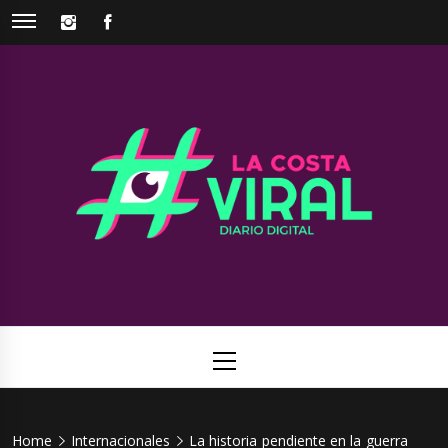
Skip
INSTAGRAM
FACEBOOK
to
content
La Costa
Web de noticias del Partido de La Costa
Viral
Primary
Menu
Home
Internacionales
La historia pendiente en la guerra