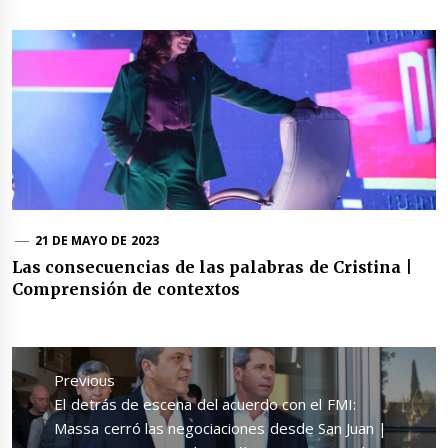
21 DE MAYO DE 2023
Las consecuencias de las palabras de Cristina |
Comprensión de contextos
Navegación
de
Previous
entradas
Previous
El detrás de escena del acuerdo con el FMI:
post:
Massa cerró las negociaciones desde San Juan |