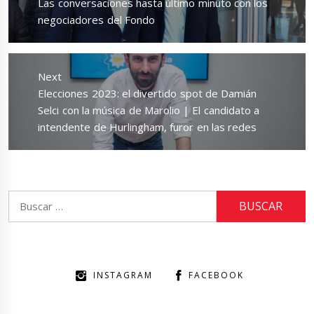
Las conversaciones hasta último minuto con los
negociadores del Fondo
Next
Next
Elecciones 2023: el divertido spot de Damián
post:
Selci con la música de Marolio | El candidato a
intendente de Hurlingham, furor en las redes
Buscar:
INSTAGRAM
FACEBOOK