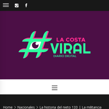
Skip
INSTAGRAM
FACEBOOK
to
content
La Costa
Web de noticias del Partido de La Costa
Viral
Primary
Menu
Home
Nacionales
La historia del nieto 133 | La militancia