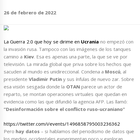
26 de febrero de 2022
La Guerra 2.0 que hoy se dirime en
Ucrania
no empezó con
la invasión rusa. Tampoco con las imágenes de los tanques
camino a
Kiev
. Esa es apenas una parte, la que se ve por
televisión. La mirada global que priva sobre los hechos que
sacuden al mundo es unidireccional. Condena a
Moscú
, al
presidente
Vladimir Putin
y sus ínfulas de nuevo zar. Sobre
esa visión sesgada donde la
OTAN
parece un actor de
reparto, se montan operaciones virtuales que quedan en
evidencia como las que difundió la agencia AFP. Las llamó:
“Desinformación sobre el conflicto ruso-ucraniano”
https://twitter.com/i/events/1496858795003236362
Pero
hay datos
– si hablamos del periodismo de datos que
los medios occidentales experimentan poco y exploran