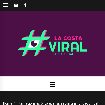
Skip
INSTAGRAM
FACEBOOK
to
content
La Costa
Web de noticias del Partido de La Costa
Viral
Primary
Menu
Home
Internacionales
La guerra, según una fundación del