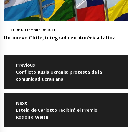
21 DE DICIEMBRE DE 2021
Un nuevo Chile, integrado en América latina
Navegación
de
Previous
entradas
Previous
Conflicto Rusia Ucrania: protesta de la
post:
comunidad ucraniana
Next
Next
Estela de Carlotto recibirá el Premio
post:
Rodolfo Walsh