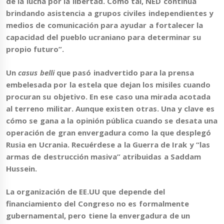
de la lucha por la libertad
. Como tal, NED continúa
brindando asistencia a grupos civiles independientes y
medios de comunicació
n para ayudar a fortalecer la
capacidad del pueblo ucraniano para determinar su
propio futuro”.
Un
casus belli
que pasó inadvertido para la prensa
embelesada por la estela que dejan los misiles cuando
procuran su objetivo. En ese caso una
mirada acotada
al terreno militar
. Aunque existen otras. Una y clave es
cómo se gana a la opinión pública cuando se desata una
operación de gran envergadura como la que desplegó
Rusia en Ucrania
. Recuérdese a
la Guerra de Irak
y “las
armas de destrucción masiva” atribuidas a
Saddam
Hussein.
La organización de EE.UU que depende del
financiamiento del Congreso no es formalmente
gubernamental, pero tiene la envergadura de un