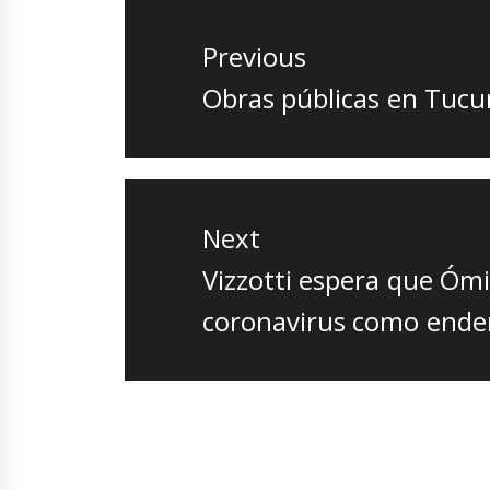
de
Previous
entradas
Previous
Obras públicas en Tuc
post:
Next
Next
Vizzotti espera que Ómi
post:
coronavirus como end