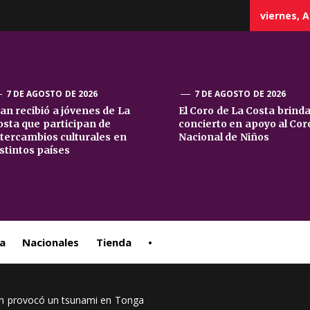
viernes, A
7 DE AGOSTO DE 2026
7 DE AGOSTO DE 2026
uan recibió a jóvenes de La
El Coro de La Costa brind
osta que participan de
concierto en apoyo al Cor
sta
ntercambios culturales en
Nacional de Niños
istintos países
ral
a
Nacionales
Tienda
•
án provocó un tsunami en Tonga