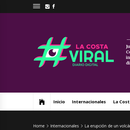
Skip
INSTAGRAM
FACEBOOK
to
content
La
J
C
Co
i
d
Vi
Web de noticias del Partido de La Costa
Inicio
Internacionales
La Cost
Home
Internacionales
La erupción de un volc