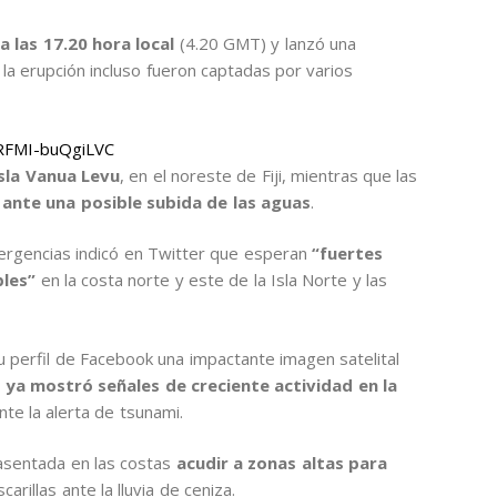
a las 17.20 hora local
(4.20 GMT) y lanzó una
la erupción incluso fueron captadas por varios
LRFMI-buQgiLVC
sla Vanua Levu
, en el noreste de Fiji, mientras que las
 ante una posible subida de las aguas
.
ergencias indicó en Twitter que esperan
“fuertes
bles”
en la costa norte y este de la Isla Norte y las
u perfil de Facebook una impactante imagen satelital
e
ya mostró señales de creciente actividad en la
e la alerta de tsunami.
asentada en las costas
acudir a zonas altas para
carillas ante la lluvia de ceniza.