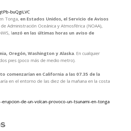
HqtPb-buQgiLVC
en Tonga,
en Estados Unidos, el Servicio de Avisos
al de Administración Oceánica y Atmosférica (NOAA),
NWS, l
anzó en las últimas horas un aviso de
rnia, Oregón, Washington y Alaska
. En cualquier
s dos pies (poco más de medio metro).
to comenzarían en California a las 07.35 de la
aría en el entorno de las diez de la mañana en la costa
-erupcion-de-un-volcan-provoco-un-tsunami-en-tonga
os