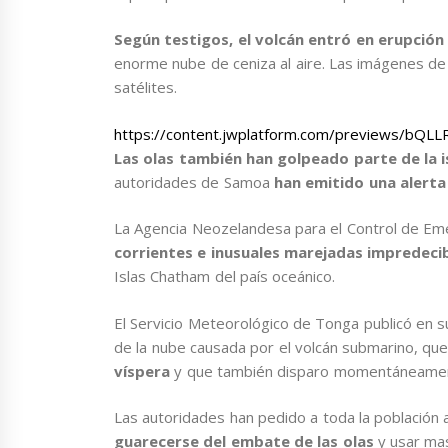
Según testigos, el volcán entró en erupción 
enorme nube de ceniza al aire. Las imágenes de 
satélites.
https://content.jwplatform.com/previews/bQL
Las olas también han golpeado parte de la i
autoridades de Samoa
han emitido una alerta
La Agencia Neozelandesa para el Control de Em
corrientes e inusuales marejadas impredeci
Islas Chatham del país oceánico.
El Servicio Meteorológico de Tonga publicó en s
de la nube causada por el volcán submarino, qu
víspera
y que también disparo momentáneament
Las autoridades han pedido a toda la población 
guarecerse del embate de las olas
y usar mas