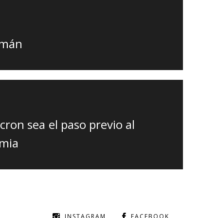
umán
cron sea el paso previo al
emia
INSTAGRAM
FACEBOOK