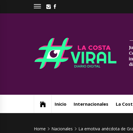
Skip
INSTAGRAM
FACEBOOK
to
content
La
J
C
Co
i
d
Vi
Web de noticias del Partido de La Costa
Inicio
Internacionales
La Cost
Home
Nacionales
La emotiva anécdota de Grac