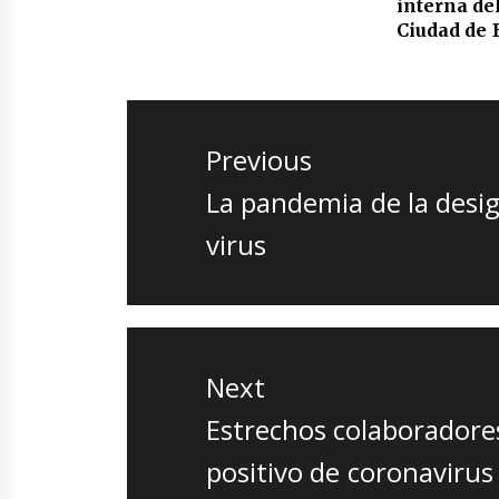
interna de
Ciudad de 
Navegación
de
Previous
entradas
Previous
La pandemia de la desig
post:
virus
Next
Next
Estrechos colaboradores
post:
positivo de coronavirus