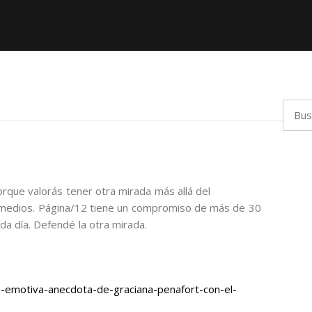
Busca
orque valorás tener otra mirada más allá del
 medios. Página/12 tiene un compromiso de más de 30
da día. Defendé la otra mirada.
-emotiva-anecdota-de-graciana-penafort-con-el-