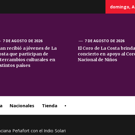
domingo, A
7 DE AGOSTO DE 2026
7 DE AGOSTO DE 2026
uan recibió a jóvenes de La
El Coro de La Costa brind
osta que participan de
concierto en apoyo al Cor
sta
ntercambios culturales en
Nacional de Niños
istintos países
ral
a
Nacionales
Tienda
•
iana Peñafort con el Indio Solari