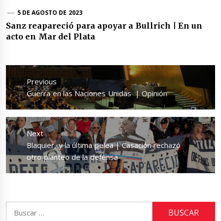
5 DE AGOSTO DE 2023
Sanz reapareció para apoyar a Bullrich | En un
acto en Mar del Plata
Navegación
de
Previous
entradas
Previous
Guerra en las Naciones Unidas | Opinión
post:
Next
Next
Blaquier, y la última pelea | Casación rechazó
post:
otro planteo de la defensa
Buscar: