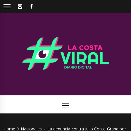
Skip
INSTAGRAM
FACEBOOK
to
content
La Costa
Web de noticias del Partido de La Costa
Viral
Primary
Menu
Home
Nacionales
La denuncia contra Julio Conte Grand por