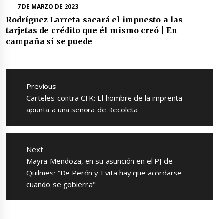
7 DE MARZO DE 2023
Rodríguez Larreta sacará el impuesto a las
tarjetas de crédito que él mismo creó | En
campaña sí se puede
Navegación
de
Previous
entradas
Previous
Carteles contra CFK: El hombre de la imprenta
post:
apunta a una señora de Recoleta
Next
Next
Mayra Mendoza, en su asunción en el PJ de
post:
Quilmes: “De Perón y Evita hay que acordarse
cuando se gobierna"