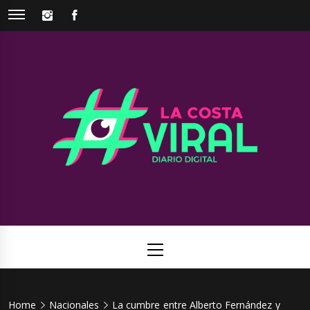
Skip
INSTAGRAM
FACEBOOK
to
content
La Costa
Web de noticias del Partido de La Costa
Viral
Primary
Menu
Home
Nacionales
La cumbre entre Alberto Fernández y