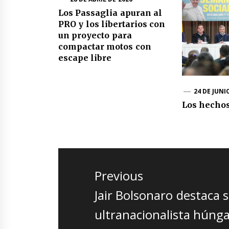
Los Passaglia apuran al
PRO y los libertarios con
un proyecto para
compactar motos con
escape libre
24 DE JUNI
Los hechos
Navegación
de
Previous
entradas
Previous
Jair Bolsonaro destaca s
post:
ultranacionalista húng