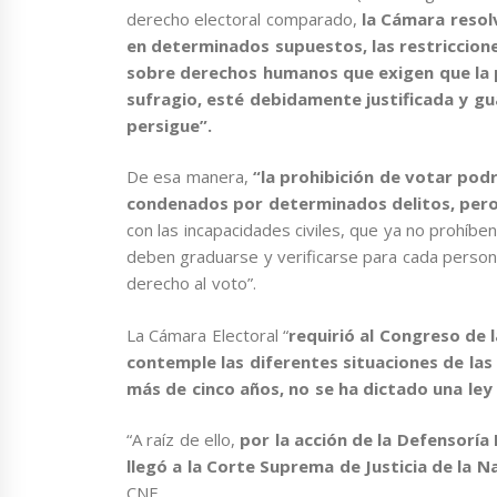
derecho electoral comparado,
la Cámara resolv
en determinados supuestos, las restriccion
sobre derechos humanos que exigen que la p
sufragio, esté debidamente justificada y g
persigue”.
De esa manera,
“la prohibición de votar podr
condenados por determinados delitos, pero
con las incapacidades civiles, que ya no prohíben
deben graduarse y verificarse para cada persona
derecho al voto”.
La Cámara Electoral “
requirió al Congreso de 
contemple las diferentes situaciones de la
más de cinco años, no se ha dictado una ley
“A raíz de ello,
por la acción de la Defensoría 
llegó a la Corte Suprema de Justicia de la N
CNE.