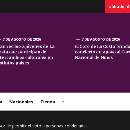
sábado, A
7 DE AGOSTO DE 2026
7 DE AGOSTO DE 2026
uan recibió a jóvenes de La
El Coro de La Costa brind
osta que participan de
concierto en apoyo al Cor
sta
ntercambios culturales en
Nacional de Niños
istintos países
ral
a
Nacionales
Tienda
•
vor de permitir el voto a personas condenadas