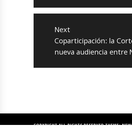
Next
Next
Coparticipación: la Co
post:
nueva audiencia entre 
COPYRIGHT ALL RIGHTS RESERVED THEME:
NEW