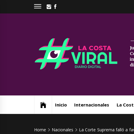
Skip
INSTAGRAM
FACEBOOK
to
content
La
J
C
Co
i
d
Vi
Web de noticias del Partido de La Costa
Inicio
Internacionales
La Cost
Home
Nacionales
La Corte Suprema falló a fa