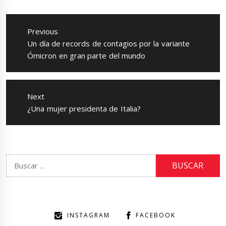
Navegación
de
Previous
entradas
Previous
Un día de records de contagios por la variante
post:
Ómicron en gran parte del mundo
Next
Next
¿Una mujer presidenta de Italia?
post:
Buscar:
INSTAGRAM
FACEBOOK