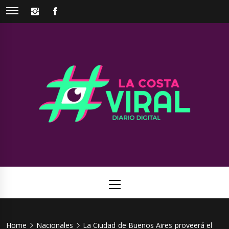
Skip
INSTAGRAM
FACEBOOK
to
content
La Costa
Web de noticias del Partido de La Costa
Viral
Primary
Menu
Home
Nacionales
La Ciudad de Buenos Aires proveerá el