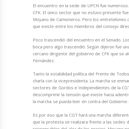
El encuentro en la sede de UPCN fue numeroso. 
CFK. El único sector que no estuvo presente fue 
Moyano de Camioneros. Pero los entretelones de 
que existe entre los miembros del consejo dire
Poco trascendió del encuentro en el Senado. Los 
boca pero algo trascendió. Según dijeron fue un
cercano dirigente del gobierno de CFK que se al
Fernández.
Tanto la estabilidad política del Frente de Tod
charla con la vicepresidenta. La marcha se enmar
sectores de Gordos e Independientes de la CGT 
descomprimir la tensión que existe hacia adentr
la marcha se pueda leer en contra del Gobierno 
Es por eso que la CGT hará una marcha diferent
que la protesta se realizara frente a las sedes d
responsables del alza de los precios. Moyano no 