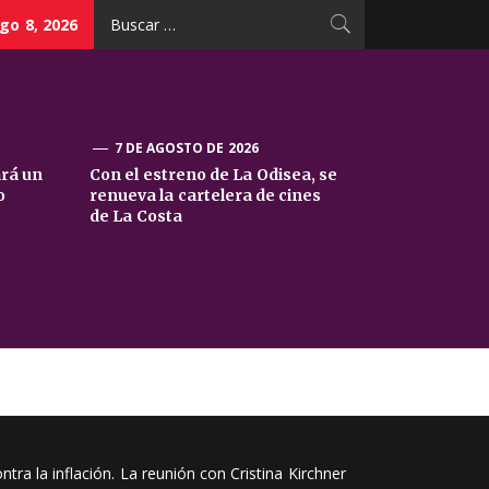
Buscar:
go 8, 2026
7 DE AGOSTO DE 2026
ará un
Con el estreno de La Odisea, se
o
renueva la cartelera de cines
de La Costa
ra la inflación. La reunión con Cristina Kirchner