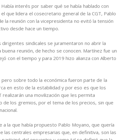
Había interés por saber qué se había hablado con
el que lidera el cosecretario general de la CGT, Pablo
la reunión con la vicepresidenta no evitó la tensión
ctivo desde hace un tiempo.
dirigentes sindicales se juramentaron no abrir la
a buena reunión, de hecho se conocen. Martínez fue un
ejó con el tiempo y para 2019 hizo alianza con Alberto
os pero sobre todo la económica fueron parte de la
ca en esto de la estabilidad y por eso es que los
realizarán una movilización que les permita
o de los gremios, por el tema de los precios, sin que
nacional.
e a la que había propuesto Pablo Moyano, que quería
e las centrales empresarias que, en definitiva, son las
participó del encuentro y como tal se definió que la