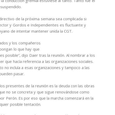
la conducción gremial estuviese al tanto. Tanto fue el
 suspendido.
directivo de la próxima semana sea complicada si
sector y Gordos e Independientes es fluctuante y
oyano de intentar mantener unida la CGT.
ilados y los compañeros
 pongan lo que hay que
s posible”, dijo Daer tras la reunión. Al nombrar a los
er que hacía referencia a las organizaciones sociales.
o no incluía a esas organizaciones y tampoco a las
pueden pasar.
os presentes de la reunión es la deuda con las obras
que no se concreta y que sigue renovándose como
to por Perón. Es por eso que la marcha comenzará en la
quier posible tentación.