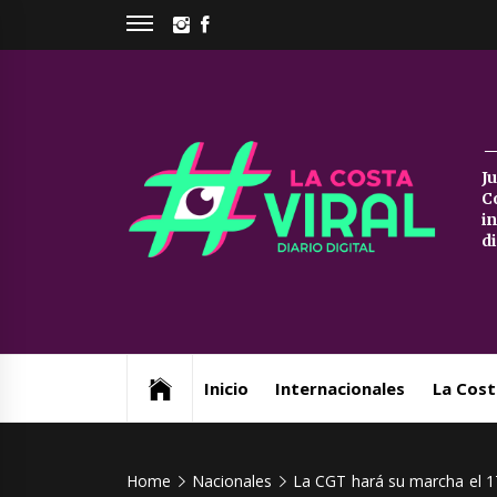
Skip
INSTAGRAM
FACEBOOK
to
content
La
J
C
Co
i
d
Vi
Web de noticias del Partido de La Costa
Inicio
Internacionales
La Cost
Home
Nacionales
La CGT hará su marcha el 17 