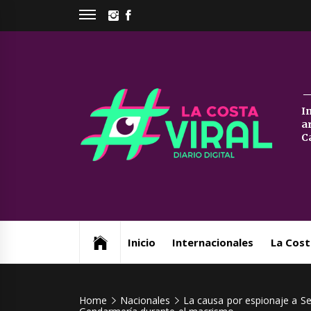
Skip
INSTAGRAM
FACEBOOK
to
content
La
I
a
Co
C
Vi
Web de noticias del Partido de La Costa
Inicio
Internacionales
La Cost
Home
Nacionales
La causa por espionaje a S