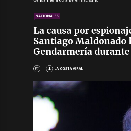
Gendarmería durante el macrismo
NACIONALES
La causa por espionaj
Santiago Maldonado h
Gendarmería durante
LA COSTA VIRAL