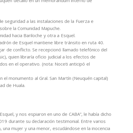
I Neuquén detalló en un memorándum interno de
 seguridad a las instalaciones de la Fuerza e
ón sobre la Comunidad Mapuche.
idad hacia Bariloche y otra a Esquel.
drón de Esquel mantiene libre tránsito en ruta 40.
gar de conflicto. Se recepcionó llamado telefónico del
), quien libraría oficio judicial a los efectos de
zados en el operativo. (nota: Noceti anticipó el
 el monumento al Gral. San Martín (Neuquén capital)
tad de Huala.
Esquel, y nos espiaron en uno de CABA”, le había dicho
19 durante su declaración testimonial. Entre varios
a, una mujer y una menor, escudándose en la inocencia