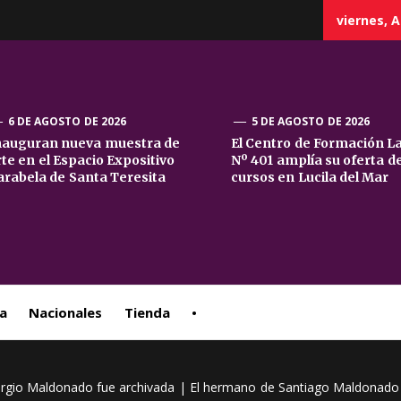
viernes, A
6 DE AGOSTO DE 2026
5 DE AGOSTO DE 2026
nauguran nueva muestra de
El Centro de Formación L
rte en el Espacio Expositivo
Nº 401 amplía su oferta d
sta
arabela de Santa Teresita
cursos en Lucila del Mar
ral
a
Nacionales
Tienda
•
ergio Maldonado fue archivada | El hermano de Santiago Maldonado h