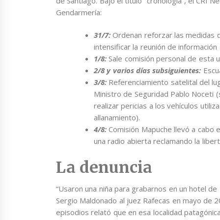
de Santiago. Bajo el título “cronología”, el CR
Gendarmería:
31/7:
Ordenan reforzar las medidas de
intensificar la reunión de informaci
1/8:
Sale comisión personal de esta un
2/8 y varios días subsiguientes:
Escua
3/8:
Referenciamiento satelital del lu
Ministro de Seguridad Pablo Noceti (sic
realizar pericias a los vehículos utili
allanamiento).
4/8:
Comisión Mapuche llevó a cabo en
una radio abierta reclamando la liber
La denuncia
“Usaron una niña para grabarnos en un hotel de 
Sergio Maldonado al juez Rafecas en mayo de 20
episodios relató que en esa localidad patagónic