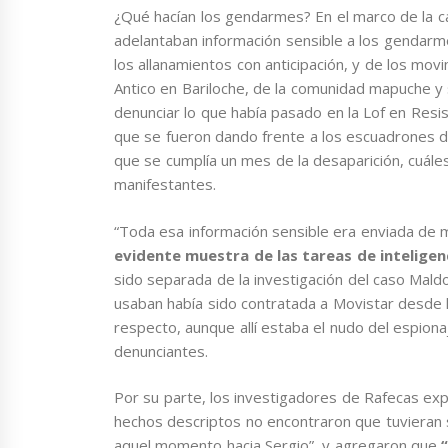
¿Qué hacían los gendarmes? En el marco de la c
adelantaban información sensible a los gendarm
los allanamientos con anticipación, y de los m
Antico en Bariloche, de la comunidad mapuche y
denunciar lo que había pasado en la Lof en Resi
que se fueron dando frente a los escuadrones d
que se cumplía un mes de la desaparición, cuáles
manifestantes.
“Toda esa información sensible era enviada de
evidente muestra de las tareas de intelige
sido separada de la investigación del caso Maldo
usaban había sido contratada a Movistar desde l
respecto, aunque allí estaba el nudo del espiona
denunciantes.
Por su parte, los investigadores de Rafecas expl
hechos descriptos no encontraron que tuvieran 
aquel momento hacia Sergio”, y agregaron que