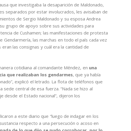
ausa que investigaba la desaparición de Maldonado,
es separados por estar involucrados, les avisaban de
ovimientos de Sergio Maldonado y su esposa Andrea
 su grupo de apoyo sobre sus actividades para
stencia de Cushamen; las manifestaciones de protesta
e Gendarmería, las marchas en todo el país cada vez
 eran las consignas y cuál era la cantidad de
 manera cotidiana al comandante Méndez, en
una
ncia que realizaban los gendarmes
, que ya había
nado”, explicó el letrado. La flota de teléfonos que
a sede central de esa fuerza. “Nada se hizo al
je desde el Estado nacional”, dijeron los
icaron a este diario que “luego de indagar en los
sustancia respecto a una persecución o acoso en
“nada de lo que dijo se pudo corroborar, por lo