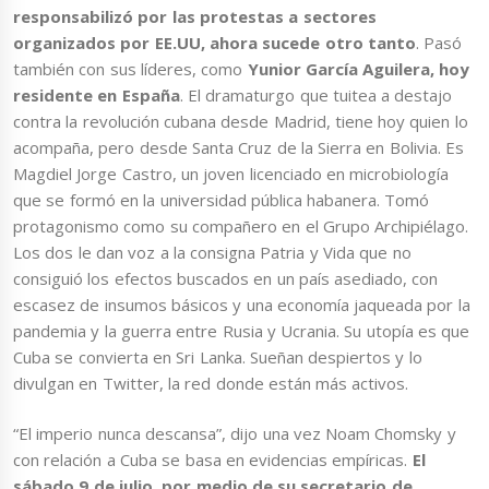
responsabilizó por las protestas a sectores
organizados por EE.UU, ahora sucede otro tanto
. Pasó
también con sus líderes, como
Yunior García Aguilera, hoy
residente en España
. El dramaturgo que tuitea a destajo
contra la revolución cubana desde Madrid, tiene hoy quien lo
acompaña, pero desde Santa Cruz de la Sierra en Bolivia. Es
Magdiel Jorge Castro, un joven licenciado en microbiología
que se formó en la universidad pública habanera. Tomó
protagonismo como su compañero en el Grupo Archipiélago.
Los dos le dan voz a la consigna Patria y Vida que no
consiguió los efectos buscados en un país asediado, con
escasez de insumos básicos y una economía jaqueada por la
pandemia y la guerra entre Rusia y Ucrania. Su utopía es que
Cuba se convierta en Sri Lanka. Sueñan despiertos y lo
divulgan en Twitter, la red donde están más activos.
“El imperio nunca descansa”, dijo una vez Noam Chomsky y
con relación a Cuba se basa en evidencias empíricas.
El
sábado 9 de julio, por medio de su secretario de