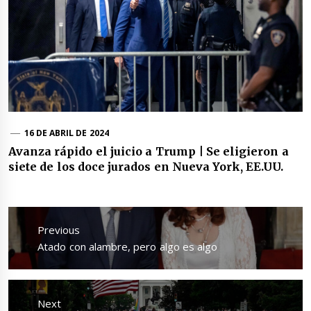
16 DE ABRIL DE 2024
Avanza rápido el juicio a Trump | Se eligieron a
siete de los doce jurados en Nueva York, EE.UU.
Navegación
de
Previous
entradas
Previous
Atado con alambre, pero algo es algo
post:
Next