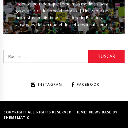
Next
Piden a Joe Biden que tome más medidas para
post:
garantizar el derecho al aborto | Una serie de
protestas en distintas ciudades de Estados
Unidos evidencia que el decreto es insuficiente
Buscar:
INSTAGRAM
FACEBOOK
COPYRIGHT ALL RIGHTS RESERVED THEME:
NEWS BASE
BY
THEMEMATIC