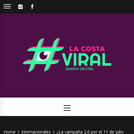
Skip
INSTAGRAM
FACEBOOK
to
content
La Costa
Web de noticias del Partido de La Costa
Viral
Primary
Menu
Home
Internacionales
¿La campaña 2.0 por el 11 de julio