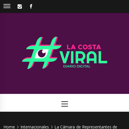
Skip
INSTAGRAM
FACEBOOK
to
content
La Costa
Web de noticias del Partido de La Costa
Viral
Primary
Menu
Home
Internacionales
La Cámara de Representantes de