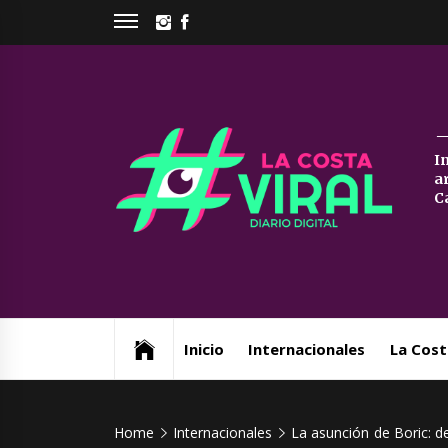
Skip
INSTAGRAM
FACEBOOK
to
content
La
I
a
Co
C
Vi
Web de noticias del Partido de La Costa
Inicio
Internacionales
La Cost
Home
Internacionales
La asunción de Boric: de