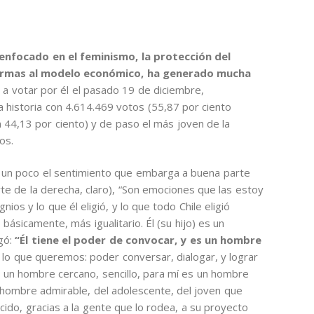
enfocado en el feminismo, la protección del
formas al modelo económico, ha generado mucha
a votar por él el pasado 19 de diciembre,
a historia con 4.614.469 votos (55,87 por ciento
 44,13 por ciento) y de paso el más joven de la
os.
r un poco el sentimiento que embarga a buena parte
te de la derecha, claro), “Son emociones que las estoy
ios y lo que él eligió, y lo que todo Chile eligió
ásicamente, más igualitario. Él (su hijo) es un
gó:
“Él tiene el poder de convocar, y es un hombre
o que queremos: poder conversar, dialogar, y lograr
 es un hombre cercano, sencillo, para mí es un hombre
 hombre admirable, del adolescente, del joven que
ido, gracias a la gente que lo rodea, a su proyecto