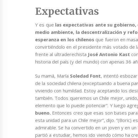
Expectativas
Y es que
las expectativas ante su gobierno, 
medio ambiente, la descentralización y re
esperanza en los chilenos
que fueron en masa 
convirtiéndolo en el presidente más votado de l
frente al ultraderechista
José Antonio Kast
con
historia del país (y del mundo) con apenas 36 añ
Su mamá, María
Soledad Font
, intentó esboza
de la sociedad chilena (exceptuando a buena par
viviendo con humildad. Estoy aceptando los design
también. Todos queremos un Chile mejor, unido, b
elemento que lo puede potenciar”. Y luego agre
bueno.
Entonces creo que esas son bases para l
esta unidad para un Chile mejor”, dijo. “(Boric)
admirable. Se ha convertido en un joven y en un
partió a estudiar, hemos ido viendo cómo ha crec