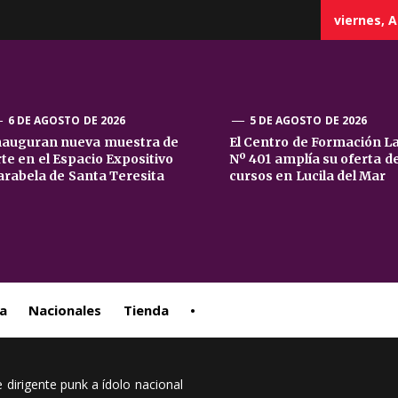
viernes, A
6 DE AGOSTO DE 2026
5 DE AGOSTO DE 2026
nauguran nueva muestra de
El Centro de Formación L
rte en el Espacio Expositivo
Nº 401 amplía su oferta d
sta
arabela de Santa Teresita
cursos en Lucila del Mar
ral
a
Nacionales
Tienda
•
 dirigente punk a ídolo nacional