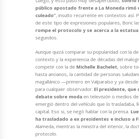
Luego, y esto pasó muy desapercibido,
sonrió 
público apostado frente a La Moneda rimó u
culeado”
, insulto recurrente en contextos así
de este tipo de expresiones populares, Boric la
rompe el protocolo y se acerca a la estatua
segundos.
Aunque quizá comparar su popularidad con la de
contexto y la experiencia de décadas del malo
competir con la de
Michelle Bachelet
, sobre t
hasta ancianos, la cantidad de personas saluda
magallánico —primero en Valparaíso y ya desde l
para cualquier observador.
El presidente, que
debate sobre moda
en televisión o medios d
emergió dentro del vehículo que lo trasladaba, 
capital. Eso si, se negó hablar con la prensa.
Lue
ha trasladado a ex presidentes e incluso a F
Alameda, mientras la ministra del interior, la do
protocolo.