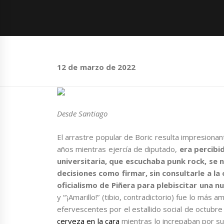
12 de marzo de 2022
Desde Santiago
El arrastre popular de Boric resulta impresiona
años mientras ejercía de diputado,
era percibi
universitaria, que escuchaba punk rock, se
decisiones como firmar, sin consultarle a la 
oficialismo de Piñera para plebiscitar una 
y “’¡Amarillo!” (tibio, contradictorio) fue lo más 
efervescentes por el estallido social de octubr
cerveza en la cara
mientras lo increpaban por su