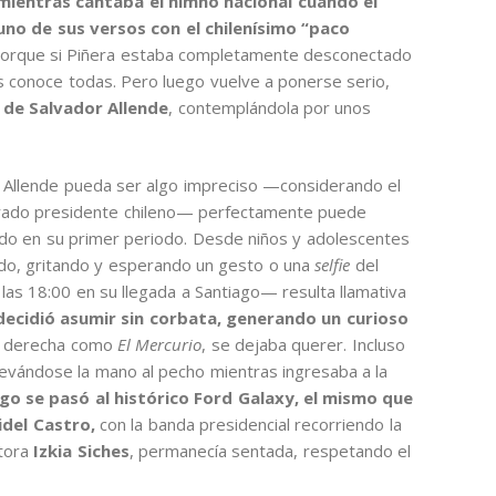
mientras cantaba el himno nacional cuando el
no de sus versos con el chilenísimo “paco
. Porque si Piñera estaba completamente desconectado
s conoce todas. Pero luego vuelve a ponerse serio,
 de Salvador Allende
, contemplándola por unos
 Allende pueda ser algo impreciso —considerando el
grado presidente chileno— perfectamente puede
odo en su primer periodo. Desde niños y adolescentes
ndo, gritando y esperando un gesto o una
selfie
del
as 18:00 en su llegada a Santiago— resulta llamativa
 decidió asumir sin corbata, generando un curioso
e derecha como
El Mercurio
, se dejaba querer. Incluso
llevándose la mano al pecho mientras ingresaba a la
go se pasó al histórico Ford Galaxy, el mismo que
idel Castro,
con la banda presidencial recorriendo la
ctora
Izkia Siches
, permanecía sentada, respetando el