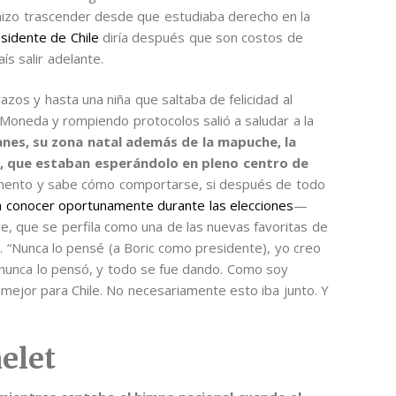
 hizo trascender desde que estudiaba derecho en la
esidente de Chile
diría después que son costos de
ís salir adelante.
zos y hasta una niña que saltaba de felicidad al
 Moneda y rompiendo protocolos salió a saludar a la
nes, su zona natal además de la mapuche, la
a, que estaban esperándolo en pleno centro de
omento y sabe cómo comportarse, si después de todo
 a conocer oportunamente durante las elecciones
—
, que se perfila como una de las nuevas favoritas de
a. “Nunca lo pensé (a Boric como presidente), yo creo
 nunca lo pensó, y todo se fue dando. Como soy
lo mejor para Chile. No necesariamente esto iba junto. Y
elet