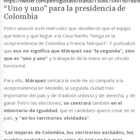
https://twitter.com/petrogustavo/status/150667549190168
“Uno y uno” para la presidencia de
Colombia
Petro anunció este miércoles que decidieron que el equipo
que lidera y que llegue a la Casa Nariño “tenga en la
vicepresidencia de Colombia a Francia Márquez”. Y puntualizó
que
eso no significa que Márquez
sea “la segunda”, sino
que es “uno y uno”
y trabajarán de la mano en un vínculo
horizontal.
Para ello,
Márquez
sentará la sede de su campaña a la
vicepresidencia en Medellín, la segunda ciudad más
importante del país y de tradición uribista y de derecha, y de
ganar Petro las elecciones,
se centrará
también
en el
ministerio de Igualdad
, que el candidato quiere crear en el
país,
y “en los territorios olvidados”
.
“
Las mujeres de Colombia, los territorios excluidos, los
pueblos excluidos por su color de piel son los tres