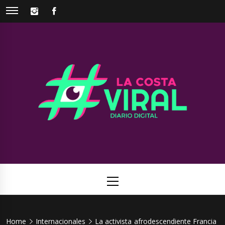
Skip
INSTAGRAM
FACEBOOK
to
content
La Costa
Web de noticias del Partido de La Costa
Viral
Primary
Menu
Home
Internacionales
La activista afrodescendiente Francia