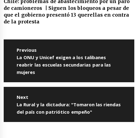
Chile: problemas de abastecimiento por un paro
de camioneros | Siguen los bloqueos a pesar de
que el gobierno presentó 13 querellas en contra
de la protesta
Navegación
de
Previous
entradas
Previous
La ONU y Unicef exigen a los talibanes
post:
reabrir las escuelas secundarias para las
mujeres
Next
Next
La Rural y la dictadura: "Tomaron las riendas
post:
del país con patriótico empeño"