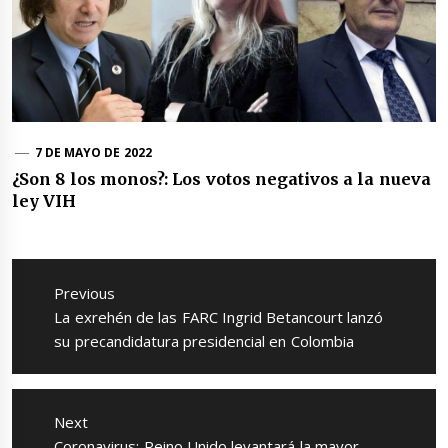
7 DE MAYO DE 2022
¿Son 8 los monos?: Los votos negativos a la nueva
ley VIH
Navegación
de
Previous
entradas
Previous
La exrehén de las FARC Ingrid Betancourt lanzó
post:
su precandidatura presidencial en Colombia
Next
Next
Coronavirus: Reino Unido levantará la mayor