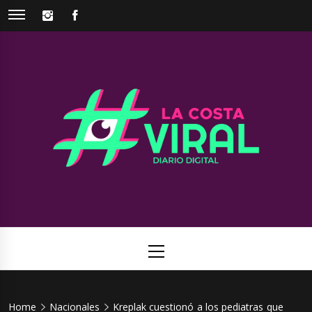
Skip
INSTAGRAM
FACEBOOK
to
content
La Costa
Web de noticias del Partido de La Costa
Viral
Primary
Menu
Home
Nacionales
Kreplak cuestionó a los pediatras que