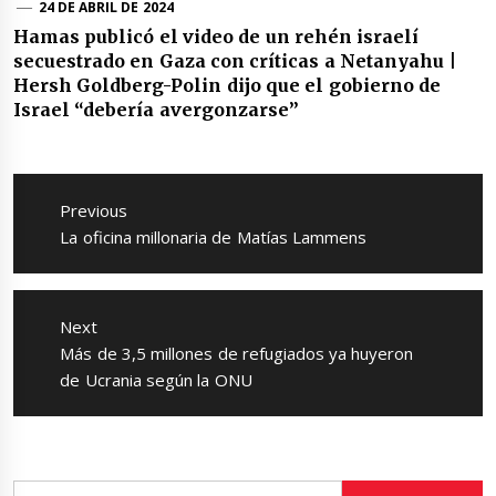
24 DE ABRIL DE 2024
Hamas publicó el video de un rehén israelí
secuestrado en Gaza con críticas a Netanyahu |
Hersh Goldberg-Polin dijo que el gobierno de
Israel “debería avergonzarse”
Navegación
de
Previous
entradas
Previous
La oficina millonaria de Matías Lammens
post:
Next
Next
Más de 3,5 millones de refugiados ya huyeron
post:
de Ucrania según la ONU
Buscar: