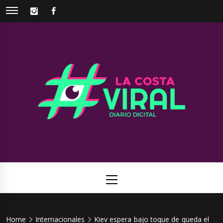
Skip
INSTAGRAM
FACEBOOK
to
content
La Costa
Web de noticias del Partido de La Costa
Viral
Primary
Menu
Home
Internacionales
Kiev espera bajo toque de queda el