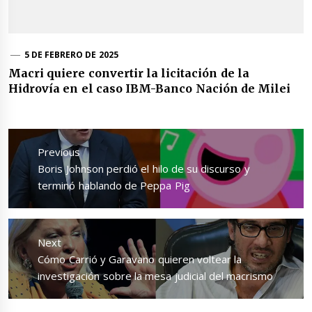
5 DE FEBRERO DE 2025
Macri quiere convertir la licitación de la
Hidrovía en el caso IBM-Banco Nación de Milei
Navegación
de
Previous
entradas
Previous
Boris Johnson perdió el hilo de su discurso y
post:
terminó hablando de Peppa Pig
Next
Next
Cómo Carrió y Garavano quieren voltear la
post:
investigación sobre la mesa judicial del macrismo