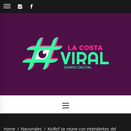
Skip
INSTAGRAM
FACEBOOK
to
content
La Costa
Web de noticias del Partido de La Costa
Viral
Primary
Menu
Home
Nacionales
Kicillof se reúne con intendentes del