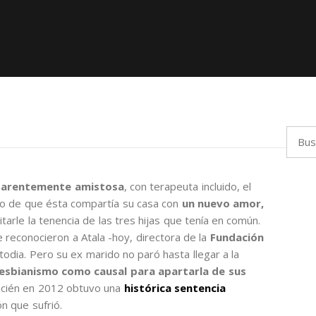
Busca
parentemente amistosa
, con terapeuta incluido, el
do de que ésta compartía su casa con
un nuevo amor,
itarle la tenencia de las tres hijas que tenía en común.
 reconocieron a Atala -hoy, directora de la
Fundación
todia. Pero su ex marido no paró hasta llegar a la
lesbianismo como causal para apartarla de sus
recién en 2012 obtuvo una
histórica sentencia
ón que sufrió.