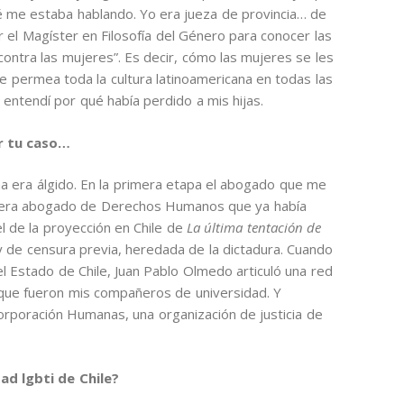
qué me estaba hablando. Yo era jueza de provincia… de
r el Magíster en Filosofía del Género para conocer las
contra las mujeres”. Es decir, cómo las mujeres se les
que permea toda la cultura latinoamericana en todas las
entendí por qué había perdido a mis hijas.
r tu caso…
era álgido. En la primera etapa el abogado que me
él era abogado de Derechos Humanos que ya había
l de la proyección en Chile de
La última tentación de
ey de censura previa, heredada de la dictadura. Cuando
 el Estado de Chile, Juan Pablo Olmedo articuló una red
 que fueron mis compañeros de universidad. Y
rporación Humanas, una organización de justicia de
d lgbti de Chile?