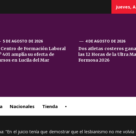
jueves, A
5 DE AGOSTO DE 2026
4 DE AGOSTO DE 2026
l Centro de Formación Laboral
Dos atletas costeros gan
º 401 amplía su oferta de
las 12 Horas de la Ultra M
sta
ursos en Lucila del Mar
Formosa 2026
ral
a
Nacionales
Tienda
•
ena: “En el juicio tenía que demostrar que el lesbianismo no me volví