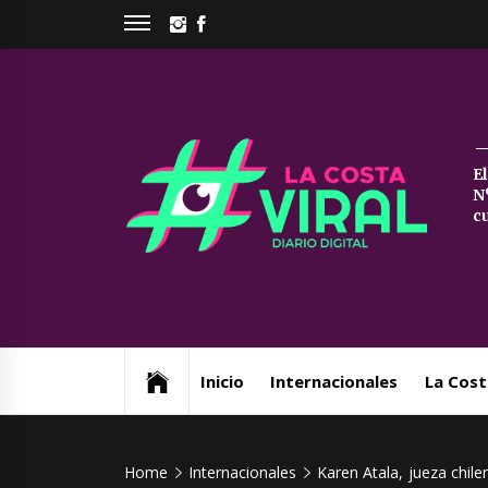
Skip
INSTAGRAM
FACEBOOK
to
content
La
E
N
Co
c
Vi
Web de noticias del Partido de La Costa
Inicio
Internacionales
La Cost
Home
Internacionales
Karen Atala, jueza chil