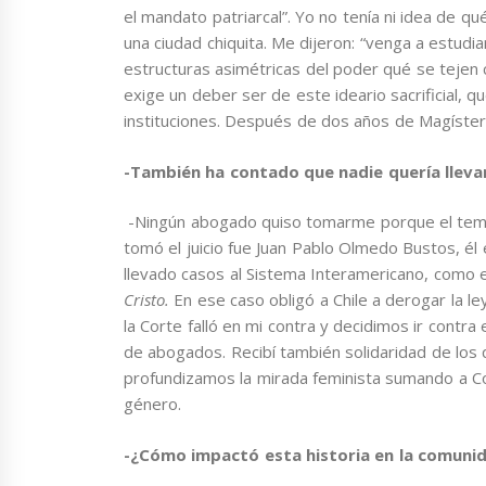
el mandato patriarcal”. Yo no tenía ni idea de 
una ciudad chiquita. Me dijeron: “venga a estudia
estructuras asimétricas del poder qué se tejen 
exige un deber ser de este ideario sacrificial, 
instituciones. Después de dos años de Magíster 
-También ha contado que nadie quería lleva
-Ningún abogado quiso tomarme porque el tema 
tomó el juicio fue Juan Pablo Olmedo Bustos, 
llevado casos al Sistema Interamericano, como e
Cristo.
En ese caso obligó a Chile a derogar la l
la Corte falló en mi contra y decidimos ir contra
de abogados. Recibí también solidaridad de los
profundizamos la mirada feminista sumando a Co
género.
-¿Cómo impactó esta historia en la comunida