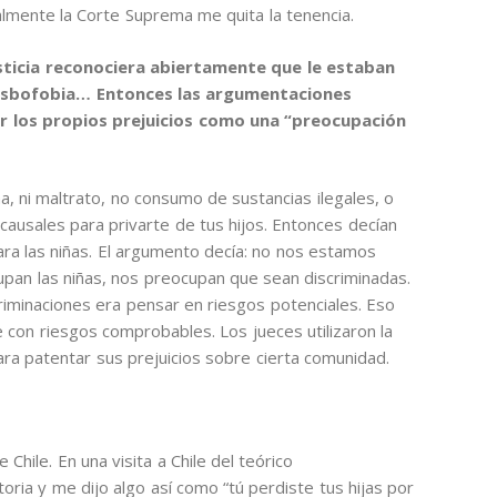
nalmente la Corte Suprema me quita la tenencia.
sticia reconociera abiertamente que le estaban
 lesbofobia… Entonces las argumentaciones
ar los propios prejuicios como una “preocupación
a, ni maltrato, no consumo de sustancias ilegales, o
 causales para privarte de tus hijos. Entonces decían
ra las niñas. El argumento decía: no nos estamos
upan las niñas, nos preocupan que sean discriminadas.
criminaciones era pensar en riesgos potenciales. Eso
 con riesgos comprobables. Los jueces utilizaron la
ara patentar sus prejuicios sobre cierta comunidad.
hile. En una visita a Chile del teórico
oria y me dijo algo así como “tú perdiste tus hijas por