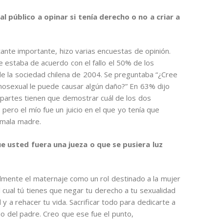
l público a opinar si tenía derecho o no a criar a
stante importante, hizo varias encuestas de opinión.
estaba de acuerdo con el fallo el 50% de los
de la sociedad chilena de 2004. Se preguntaba “¿Cree
mosexual le puede causar algún daño?” En 63% dijo
as partes tienen que demostrar cuál de los dos
ero el mío fue un juicio en el que yo tenía que
 mala madre.
 usted fuera una jueza o que se pusiera luz
almente el maternaje como un rol destinado a la mujer
l cual tú tienes que negar tu derecho a tu sexualidad
l y a rehacer tu vida. Sacrificar todo para dedicarte a
so del padre. Creo que ese fue el punto,