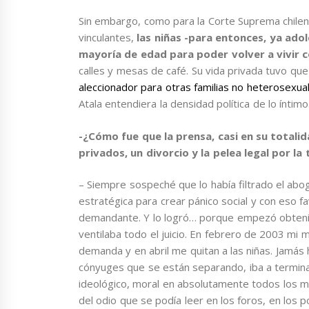
Sin embargo, como para la Corte Suprema chilen
vinculantes,
las niñas -para entonces, ya ado
mayoría de edad para poder volver a vivir
calles y mesas de café. Su vida privada tuvo qu
aleccionador para otras familias no heterosexua
Atala entendiera la densidad política de lo íntimo
-¿Cómo fue que la prensa, casi en su totali
privados, un divorcio y la pelea legal por la
– Siempre sospeché que lo había filtrado el abo
estratégica para crear pánico social y con eso f
demandante. Y lo logró… porque empezó obtenien
ventilaba todo el juicio. En febrero de 2003 mi
demanda y en abril me quitan a las niñas. Jamá
cónyuges que se están separando, iba a termina
ideológico, moral en absolutamente todos los 
del odio que se podía leer en los foros, en los 