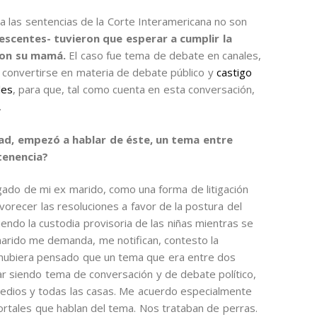
a las sentencias de la Corte Interamericana no son
lescentes- tuvieron que esperar a cumplir la
 con su mamá.
El caso fue tema de debate en canales,
e convertirse en materia de debate público y
castigo
les
, para que, tal como cuenta en esta conversación,
.
dad, empezó a hablar de éste, un tema entre
 tenencia?
gado de mi ex marido, como una forma de litigación
avorecer las resoluciones a favor de la postura del
do la custodia provisoria de las niñas mientras se
 marido me demanda, me notifican, contesto la
s hubiera pensado que un tema que era entre dos
r siendo tema de conversación y de debate político,
medios y todas las casas. Me acuerdo especialmente
portales que hablan del tema. Nos trataban de perras.