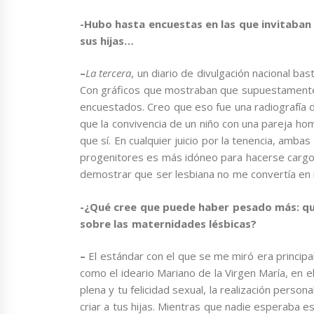
-Hubo hasta encuestas en las que invitaban a
sus hijas…
–
La tercera
, un diario de divulgación nacional ba
Con gráficos que mostraban que supuestamente 
encuestados. Creo que eso fue una radiografía 
que la convivencia de un niño con una pareja ho
que sí. En cualquier juicio por la tenencia, amb
progenitores es más idóneo para hacerse cargo p
demostrar que ser lesbiana no me convertía en
-¿Qué cree que puede haber pesado más: que
sobre las maternidades lésbicas?
–
El estándar con el que se me miró era princip
como el ideario Mariano de la Virgen María, en e
plena y tu felicidad sexual, la realización persona
criar a tus hijas. Mientras que nadie esperaba e