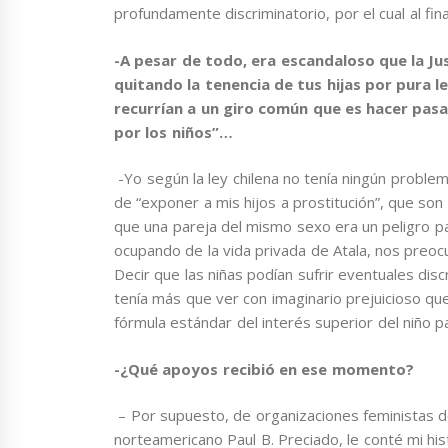
profundamente discriminatorio, por el cual al fi
-A pesar de todo, era escandaloso que la Ju
quitando la tenencia de tus hijas por pura
recurrían a un giro común que es hacer pas
por los niños”…
-Yo según la ley chilena no tenía ningún problem
de “exponer a mis hijos a prostitución”, que son
que una pareja del mismo sexo era un peligro pa
ocupando de la vida privada de Atala, nos preoc
Decir que las niñas podían sufrir eventuales dis
tenía más que ver con imaginario prejuicioso que
fórmula estándar del interés superior del niño p
-¿Qué apoyos recibió en ese momento?
– Por supuesto, de organizaciones feministas de C
norteamericano Paul B. Preciado, le conté mi hist