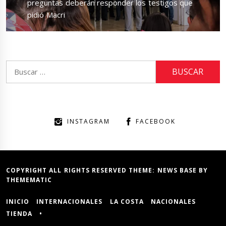
post:
preguntas deberán responder los testigos que
pidió Macri
Buscar:
INSTAGRAM
FACEBOOK
COPYRIGHT ALL RIGHTS RESERVED THEME:
NEWS BASE
BY
THEMEMATIC
INICIO
INTERNACIONALES
LA COSTA
NACIONALES
TIENDA
•