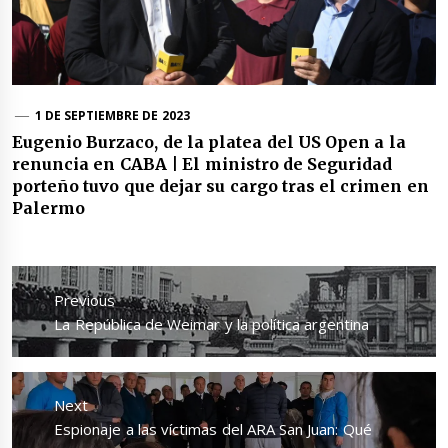
1 DE SEPTIEMBRE DE 2023
Eugenio Burzaco, de la platea del US Open a la
renuncia en CABA | El ministro de Seguridad
porteño tuvo que dejar su cargo tras el crimen en
Palermo
Navegación
de
Previous
entradas
Previous
La República de Weimar y la política argentina
post:
Next
Next
Espionaje a las víctimas del ARA San Juan: Qué