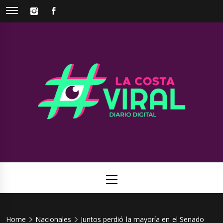
Skip
INSTAGRAM
FACEBOOK
to
content
La Costa
Web de noticias del Partido de La Costa
Viral
Primary
Menu
Home
Nacionales
Juntos perdió la mayoría en el Senado