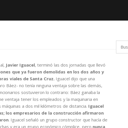
Busca
al,
Javier Iguacel
, terminó las dos jornadas que llevó
ones que ya fueron demolidas en los dos años y
obras viales de Santa Cruz.
Iguacel dijo que una
ro Báez- no tenía ninguna ventaja sobre las demás,
ncionarios sostuvieron lo contrario: Báez ganaba la
me ventaja tener los empleados y la maquinaria en
as máquinas a dos mil kilómetros de distancia.
Iguacel
s; los empresarios de la construcción afirmaron
aron
. Iguacel señaló un grupo constructor que hacía de
ruchas y era un grupo económico cómplice, pero
nunca