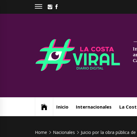
Skip
INSTAGRAM
FACEBOOK
to
content
La
I
a
Co
C
Vi
Web de noticias del Partido de La Costa
Inicio
Internacionales
La Cost
Home
Nacionales
Juicio por la obra pública d