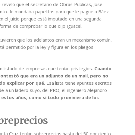
 reveló que el secretario de Obras Públicas, José
ento- le mandaba papelitos para que le pague a Báez
n el juicio porque está imputado en una segunda
forma de comprobar lo que dijo Iguacel.
stuvieron que los adelantos eran un mecanismo común,
á permitido por la ley y figura en los pliegos
n listado de empresas que tenían privilegios.
Cuando
contestó que era un adjunto de un mail, pero no
udo explicar por qué.
Esa lista tiene apuntes escritos
de a un ladero suyo, del PRO, el ingeniero Alejandro
estos años, como si todo proviniera de los
obreprecios
Santa Cruz tenían sobreprecios hasta del 50 por ciento.