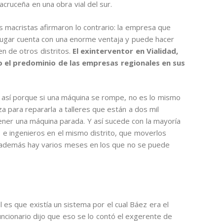
cruceña en una obra vial del sur.
s macristas afirmaron lo contrario: la empresa que
l lugar cuenta con una enorme ventaja y puede hacer
n de otros distritos.
El exinterventor en Vialidad,
cio el predominio de las empresas regionales en sus
 así porque si una máquina se rompe, no es lo mismo
za para repararla a talleres que están a dos mil
ener una máquina parada. Y así sucede con la mayoría
s e ingenieros en el mismo distrito, que moverlos
e además hay varios meses en los que no se puede
 es que existía un sistema por el cual Báez era el
uncionario dijo que eso se lo contó el exgerente de