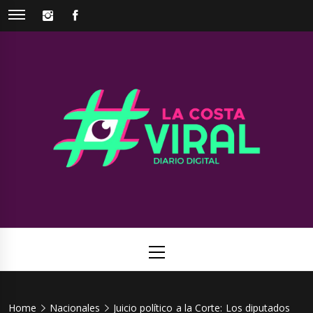
Skip
INSTAGRAM
FACEBOOK
to
content
La Costa
Web de noticias del Partido de La Costa
Viral
Primary
Menu
Home
Nacionales
Juicio político a la Corte: Los diputados