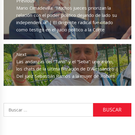
Previous
entradas
Previous
Mario Cimadevilla: “Muchos jueces priorizan la
post:
relación con el poder político dejando de lado su
independencia” | El dirigente radical fue citado
como testigo en el juicio político a la Corte
Next
Next
Las andanzas del “Tano” y el “Seba”: uno a uno,
post:
los chats de la última filtración de D’Alessandro |
Del juez Sebastián Ramos a la mujer de Robles
Buscar: